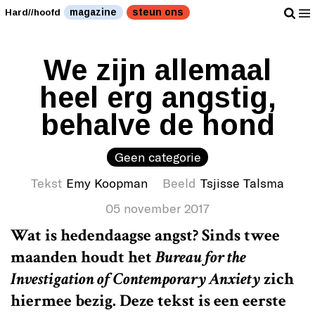
magazine
steun ons
Hard//hoofd
We zijn allemaal
heel erg angstig,
behalve de hond
Geen categorie
Tekst
Emy Koopman
Beeld
Tsjisse Talsma
05 november 2017
Wat is hedendaagse angst? Sinds twee
maanden houdt het
Bureau for the
Investigation of Contemporary Anxiety
zich
hiermee bezig. Deze tekst is een eerste