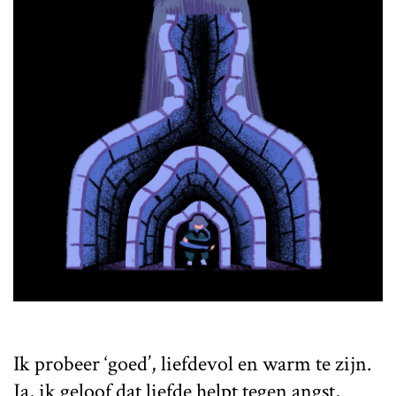
Ik probeer ‘goed’, liefdevol en warm te zijn.
Ja, ik geloof dat liefde helpt tegen angst,