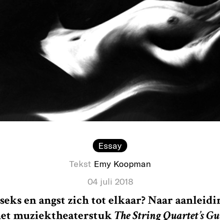
Essay
Tekst
Emy Koopman
04 juli 2018
eks en angst zich tot elkaar? Naar aanleidi
het muziektheaterstuk
The String Quartet’s Gu