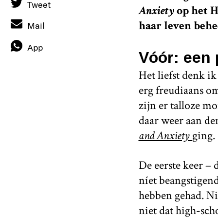
Tweet
Anxiety
op het H
haar leven behee
Mail
App
Vóór: een 
Het liefst denk ik
erg freudiaans om
zijn er talloze 
daar weer aan de
and Anxiety
ging.
De eerste keer – 
níet beangstigend
hebben gehad. Nie
niet dat high-sch