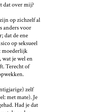
 dat over mij?
ijn op zichzelf al
ns anders voor
; dat de ene
isico op seksueel
t moederlijk
wat je wel en
t. Terecht of
 opwekken.
tigjarige) zelf
l: met mate). Je
gehad. Had je dat