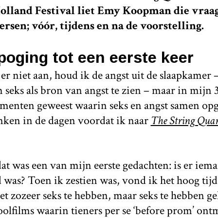
olland Festival liet Emy Koopman die vraag
rsen; vóór, tijdens en na de voorstelling.
poging tot een eerste keer
 er niet aan, houd ik de angst uit de slaapkamer 
 seks als bron van angst te zien – maar in mijn 
momenten geweest waarin seks en angst samen opg
nken in de dagen voordat ik naar
The String Quart
dat was een van mijn eerste gedachten: is er iem
 was? Toen ik zestien was, vond ik het hoog tijd
t zozeer seks te hebben, maar seks te hebben ge
oolfilms waarin tieners per se ‘before prom’ ont