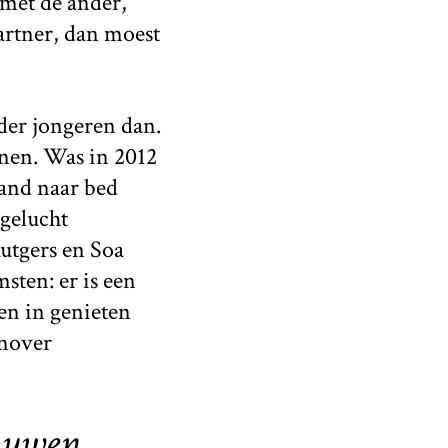
 met de ander,
artner, dan moest
nder jongeren dan.
nnen. Was in 2012
mand naar bed
pgelucht
utgers en Soa
sten: er is een
len in genieten
enover
auwen.