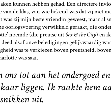
 maken kunnen hebben gehad. Een directere invlo
e van de klas, van wie bekend was dat zij met m
t was zij mijn beste vriendin geweest, maar al s
he oorlogsvoering verwikkeld geraakt, die onder
lotte’ noemde (die preutse uit
Sex & the City
) en i
 Ik deed alsof onze beledigingen gelijkwaardig wa
righeid was te verkiezen boven preutsheid, bove
arlotte was saai.
 ons tot aan het ondergoed en
lkaar liggen. Ik raakte hem aa
 snikken uit.