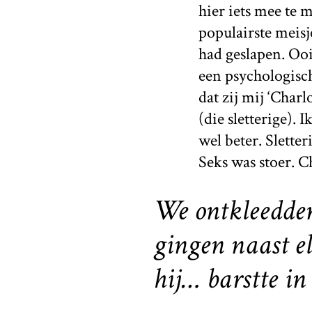
hier iets mee te
populairste meisj
had geslapen. Ooi
een psychologisc
dat zij mij ‘Char
(die sletterige).
wel beter. Slette
Seks was stoer. Ch
We ontkleedden
gingen naast e
hij… barstte in