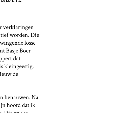
ar verklaringen
ctief worden. Die
 dwingende losse
ent Basje Boer
ppert dat
s kleingeestig.
nieuw de
 kan benauwen. Na
jn hoofd dat ik
s. Die gekke