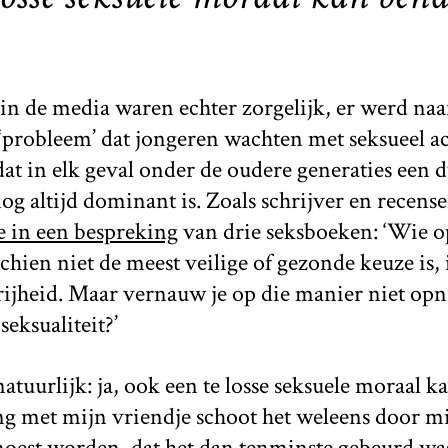
 in de media waren echter zorgelijk, er werd na
‘probleem’ dat jongeren wachten met seksueel a
 dat in elk geval onder de oudere generaties een
og altijd dominant is. Zoals schrijver en recens
 in een bespreking
van drie seksboeken: ‘Wie o
ien niet de meest veilige of gezonde keuze is, i
rijheid. Maar vernauw je op die manier niet op
eksualiteit?’
atuurlijk: ja, ook een te losse seksuele moraal
ng met mijn vriendje schoot het weleens door mi
oest worden, dat het dan tenminste gebeurd wa