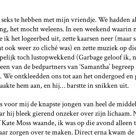
 seks te hebben met mijn vriendje. We hadden al
g, het mocht weleens. In een weekend waarin m
e ik het logeerbed uit, zette kaarsen neer (maar 
t ook weer zo cliché was) en zette muziek op di
elijk toch lustopwekkend (Garbage geloof ik, ni
een van de bedpartners van ‘Samantha’ begreep i
. We ontkleedden ons tot aan het ondergoed en 
raakte hem aan, en hij… barstte in snikken uit.
s voor mij de knapste jongen van heel de middel
 hij bleek gierend onzeker over zijn lichaam. N
 Kate Moss waande, ik was op die avond alleen t
ar zorgen over te maken. Direct erna kwam de