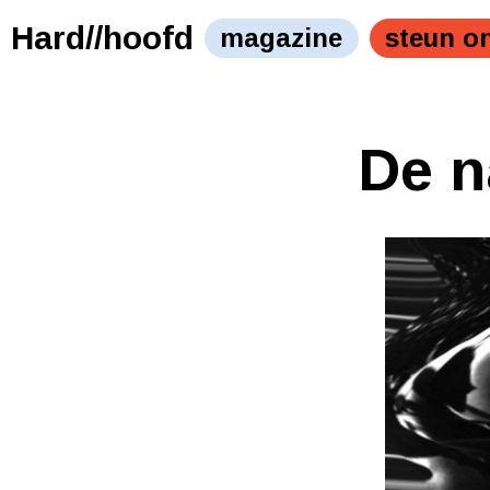
Hard//hoofd
magazine
steun o
De n