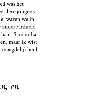
ed was het
eerdere jongens
nel waren we in
 andere inhield
k haar ‘Samantha’
ren, maar ik wist
n maagdelijkheid.
n, en