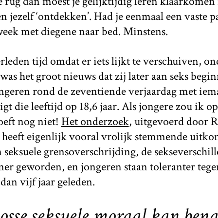
 rug dan moest je gelijktijdig leren klaarkomen
 jezelf ‘ontdekken’. Had je eenmaal een vaste p
week met diegene naar bed. Minstens.
rleden tijd omdat er iets lijkt te verschuiven, o
was het groot nieuws dat zij later aan seks begi
jongeren rond de zeventiende verjaardag met ie
igt die leeftijd op 18,6 jaar. Als jongere zou ik o
oeft nog niet!
Het onderzoek
, uitgevoerd door R
eeft eigenlijk vooral vrolijk stemmende uitkom
n seksuele grensoverschrijding, de sekseverschil
iner geworden, en jongeren staan toleranter teg
dan vijf jaar geleden.
 losse seksuele moraal kan ben