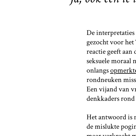
De interpretaties
gezocht voor het 
reactie geeft aan
seksuele moraal n
onlangs
opmerkte
rondneuken missch
Een vijand van v
denkkaders rond s
Het antwoord is n
de mislukte pogi
maar verkracht m