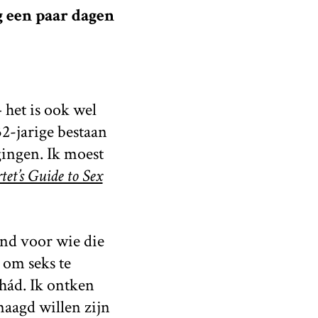
 een paar dagen
– het is ook wel
32-jarige bestaan
ingen. Ik moest
et’s Guide to Sex
and voor wie die
 om seks te
hád. Ik ontken
maagd willen zijn