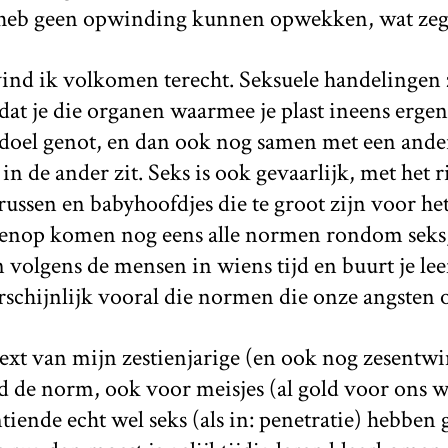
 heb geen opwinding kunnen opwekken, wat zegt
ind ik volkomen terecht. Seksuele handelingen z
 dat je die organen waarmee je plast ineens erge
 doel genot, en dan ook nog samen met een ander
 in de ander zit. Seks is ook gevaarlijk, met het r
ussen en babyhoofdjes die te groot zijn voor he
nop komen nog eens alle normen rondom seks, 
n volgens de mensen in wiens tijd en buurt je leef
arschijnlijk vooral die normen die onze angsten
text van mijn zestienjarige (en ook nog zesentwin
 de norm, ook voor meisjes (al gold voor ons we
tiende echt wel seks (als in: penetratie) hebben 