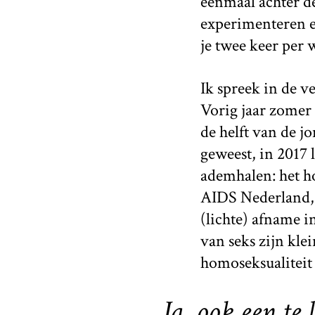
eenmaal achter de
experimenteren en
je twee keer per 
Ik spreek in de ve
Vorig jaar zomer 
de helft van de 
geweest, in 2017 l
ademhalen: het h
AIDS Nederland, h
(lichte) afname i
van seks zijn kle
homoseksualiteit 
Ja, ook een te