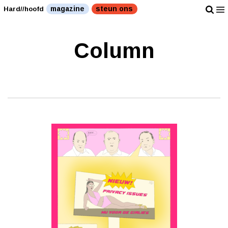
magazine
steun ons
Hard//hoofd
Column