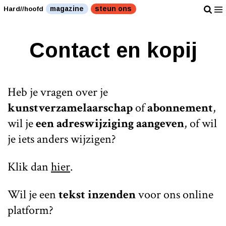
magazine
steun ons
Hard//hoofd
Contact en kopij
Heb je vragen over je
kunstverzamelaarschap
of
abonnement
,
wil je
een adreswijziging aangeven
, of wil
je iets anders wijzigen?
Klik dan
hier
.
Wil je een
tekst inzenden
voor ons online
platform?