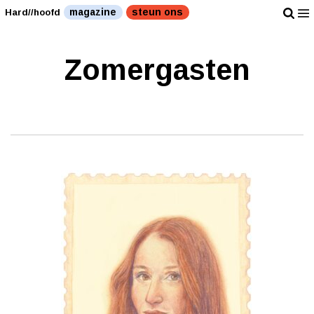
magazine
steun ons
Hard//hoofd
Zomergasten