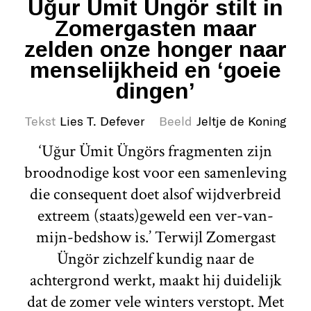
Uğur Ümit Üngör stilt in
Zomergasten maar
zelden onze honger naar
menselijkheid en ‘goeie
dingen’
Tekst
Lies T. Defever
Beeld
Jeltje de Koning
‘Uğur Ümit Üngörs fragmenten zijn
broodnodige kost voor een samenleving
die consequent doet alsof wijdverbreid
extreem (staats)geweld een ver-van-
mijn-bedshow is.’ Terwijl Zomergast
Üngör zichzelf kundig naar de
achtergrond werkt, maakt hij duidelijk
dat de zomer vele winters verstopt. Met