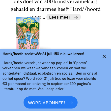
ons doel van 300 kunstverzamelaars
gehaald en daarmee heeft Hard//hoofd
voor...
Lees meer
Hard//hoofd zoekt vóór 31 juli 150 nieuwe lezers!
Geen categorie
Veelgestelde vragen
Hard//hoofd verschijnt weer op papier! In ‘Sporen’
verkennen we waar we vandaan komen en wat we
achterlaten: digitaal, ecologisch en sociaal. Ben jij ons al
Tekst
Redactie
op het spoor? Word vóór 31 juli trouwe lezer voor slechts
€3 per maand en ontvang in september 120 pagina’s
Zoals je misschien wel gemerkt hebt is
literatuur op de mat. Veel leesplezier!
Hard//hoofd deze maand bezig met een
donateurscampagne. Voor 8 maart
WORD ABONNEE!
hebben we 300 kunstverzamelaars nodig