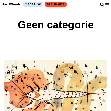
magazine
steun ons
Hard//hoofd
Geen categorie