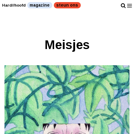
magazine
steun ons
Hard//hoofd
Meisjes