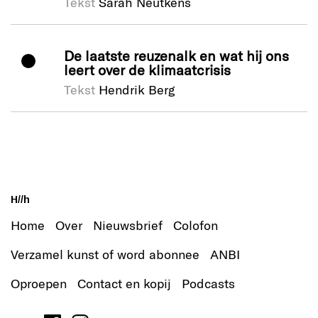
Tekst
Sarah Neutkens
De laatste reuzenalk en wat hij ons
leert over de klimaatcrisis
Tekst
Hendrik Berg
H//h
Home
Over
Nieuwsbrief
Colofon
Verzamel kunst of word abonnee
ANBI
Oproepen
Contact en kopij
Podcasts