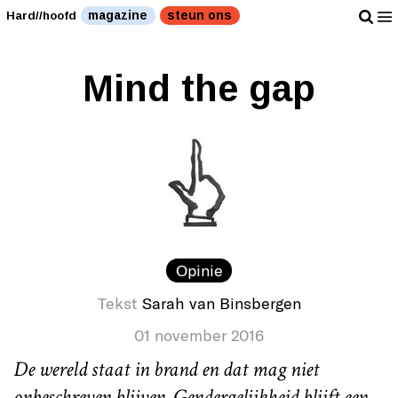
magazine
steun ons
Hard//hoofd
Mind the gap
Opinie
Tekst
Sarah van Binsbergen
01 november 2016
De wereld staat in brand en dat mag niet
onbeschreven blijven. Gendergelijkheid blijft een