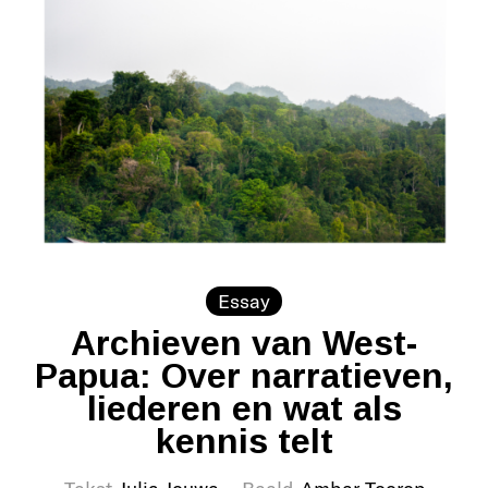
Essay
Archieven van West-
Papua: Over narratieven,
liederen en wat als
kennis telt
Tekst
Julia Jouwe
Beeld
Amber Toorop