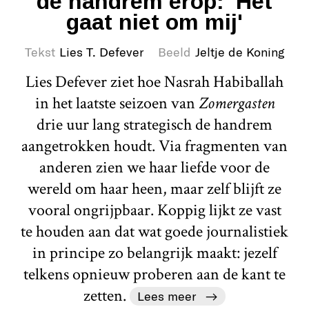
de handrem erop: 'Het
gaat niet om mij'
Tekst
Lies T. Defever
Beeld
Jeltje de Koning
Lies Defever ziet hoe Nasrah Habiballah
in het laatste seizoen van
Zomergasten
drie uur lang strategisch de handrem
aangetrokken houdt. Via fragmenten van
anderen zien we haar liefde voor de
wereld om haar heen, maar zelf blijft ze
vooral ongrijpbaar. Koppig lijkt ze vast
te houden aan dat wat goede journalistiek
in principe zo belangrijk maakt: jezelf
telkens opnieuw proberen aan de kant te
zetten.
Lees meer