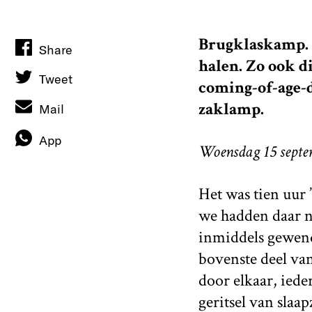
Brugklaskamp. E
Share
halen. Zo ook d
Tweet
coming-of-age-d
zaklamp.
Mail
App
Woensdag 15 septe
Het was tien uur 
we hadden daar n
inmiddels gewend 
bovenste deel van
door elkaar, iede
geritsel van slaa