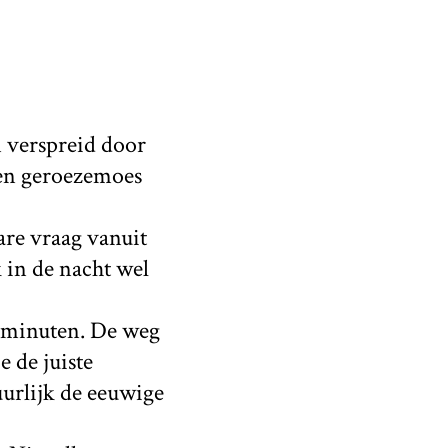
an verspreid door
den geroezemoes
re vraag vanuit
 in de nacht wel
f minuten. De weg
e de juiste
uurlijk de eeuwige