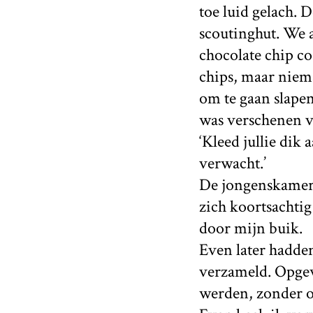
toe luid gelach.
scoutinghut. We a
chocolate chip co
chips, maar niema
om te gaan slapen
was verschenen ve
‘Kleed jullie dik
verwacht.’
De jongenskamer 
zich koortsachti
door mijn buik.
Even later hadden
verzameld. Opgew
werden, zonder on