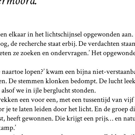
rmoord.’
n elkaar in het lichtschijnsel opgewonden aan.
 nog, de recherche staat erbij. De verdachten sta
moeten ze zoeken en ondervragen.’ Het opgewon
naartoe lopen?’ kwam een bijna niet-verstaanba
gen. De stemmen klonken bedompt. De lucht leek
lsof we in ijle berglucht stonden.
rekken een voor een, met een tussentijd van vij
 je te laten leiden door het licht. En de groep di
t, heeft gewonnen. Die krijgt een prijs… en nat
kamp.’