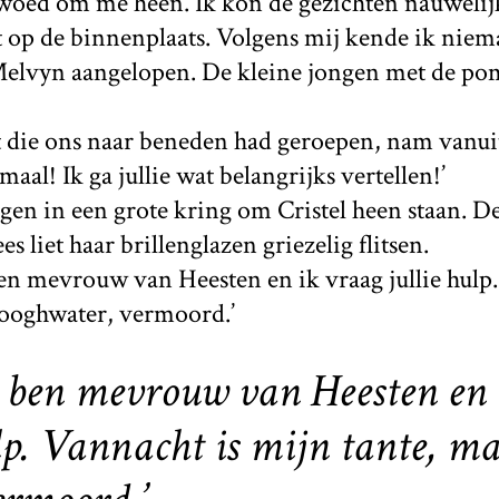
woed om me heen. Ik kon de gezichten nauwelij
ht op de binnenplaats. Volgens mij kende ik nie
lvyn aangelopen. De kleine jongen met de pom
t die ons naar beneden had geroepen, nam vanuit
emaal! Ik ga jullie wat belangrijks vertellen!’
gen in een grote kring om Cristel heen staan. De
s liet haar brillenglazen griezelig flitsen.
en mevrouw van Heesten en ik vraag jullie hulp
ooghwater, vermoord.’
k ben mevrouw van Heesten en 
ulp. Vannacht is mijn tante, 