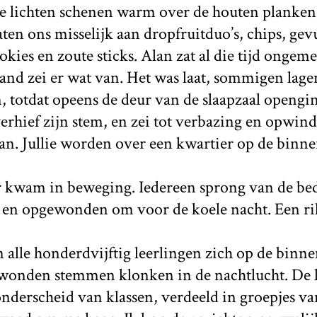
 De lichten schenen warm over de houten planken
ten ons misselijk aan dropfruitduo’s, chips, ge
okies en zoute sticks. Alan zat al die tijd ongem
nd zei er wat van. Het was laat, sommigen lagen
, totdat opeens de deur van de slaapzaal opengi
rhief zijn stem, en zei tot verbazing en opwind
 aan. Jullie worden over een kwartier op de binne
kwam in beweging. Iedereen sprong van de be
g en opgewonden om voor de koele nacht. Een ril
 alle honderdvijftig leerlingen zich op de binne
onden stemmen klonken in de nachtlucht. De l
derscheid van klassen, verdeeld in groepjes va