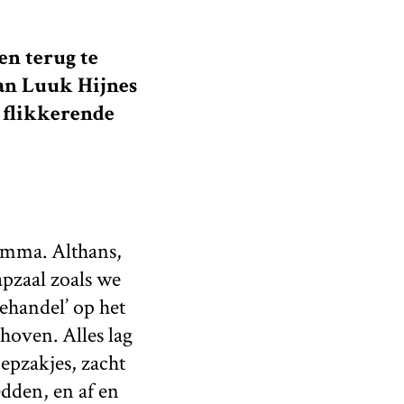
en terug te
van Luuk Hijnes
f flikkerende
ramma. Althans,
pzaal zoals we
ehandel’ op het
hoven. Alles lag
oepzakjes, zacht
dden, en af en