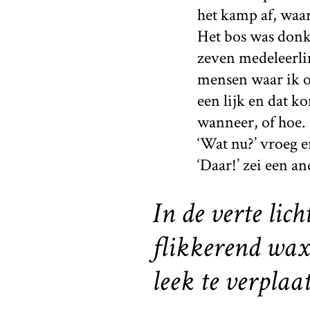
het kamp af, waa
Het bos was donk
zeven medeleerli
mensen waar ik o
een lijk en dat 
wanneer, of hoe.
‘Wat nu?’ vroeg e
‘Daar!’ zei een an
In de verte lich
flikkerend waxi
leek te verplaat