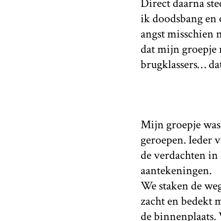
Direct daarna ste
ik doodsbang en 
angst misschien 
dat mijn groepje 
brugklassers… dat
Mijn groepje was
geroepen. Ieder 
de verdachten in
aantekeningen.
We staken de weg
zacht en bedekt m
de binnenplaats. 