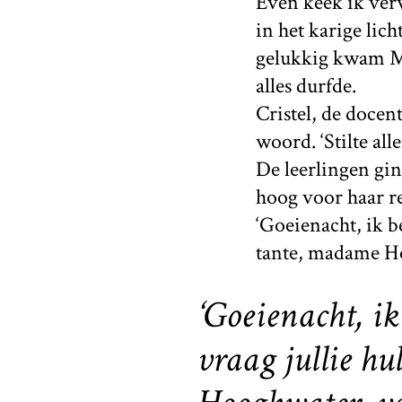
Even keek ik ver
in het karige lic
gelukkig kwam Me
alles durfde.
Cristel, de docen
woord. ‘Stilte all
De leerlingen gin
hoog voor haar ree
‘Goeienacht, ik b
tante, madame H
‘Goeienacht, i
vraag jullie h