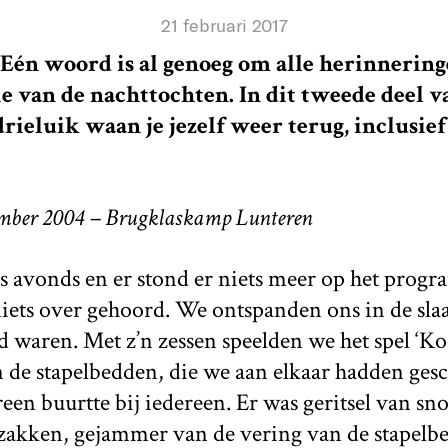
21 februari 2017
én woord is al genoeg om alle herinnering
ie van de nachttochten. In dit tweede deel 
rieluik waan je jezelf weer terug, inclusie
mber 2004 – Brugklaskamp Lunteren
’s avonds en er stond er niets meer op het prog
iets over gehoord. We ontspanden ons in de slaa
waren. Met z’n zessen speelden we het spel ‘Ko
 de stapelbedden, die we aan elkaar hadden gesc
reen buurtte bij iedereen. Er was geritsel van sn
pzakken, gejammer van de vering van de stapelbe