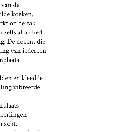
 van de
vulde koeken,
erkt op de zak
 zelfs al op bed
ng. De docent die
ing van iedereen:
nplaats
dden en kleedde
ling vibreerde
nplaats
eerlingen
n acht.