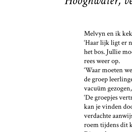
Hooghwater, ve
Melvyn en ik keke
‘Haar lijk ligt er
het bos. Jullie 
rees weer op.
‘Waar moeten we 
de groep leerlin
vacuüm gezogen, a
‘De groepjes vert
kan je vinden door
verdachte aanwijs
roem tijdens dit 