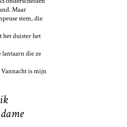
ks onderscheiden
mand. Maar
peuse stem, die
 het duister het
 lantaarn die ze
. Vannacht is mijn
ik
madame