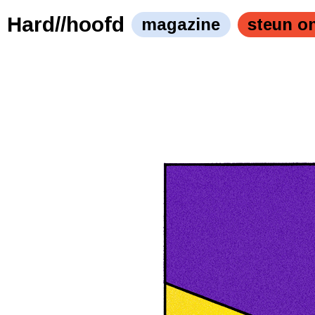
Hard//hoofd
magazine
steun o