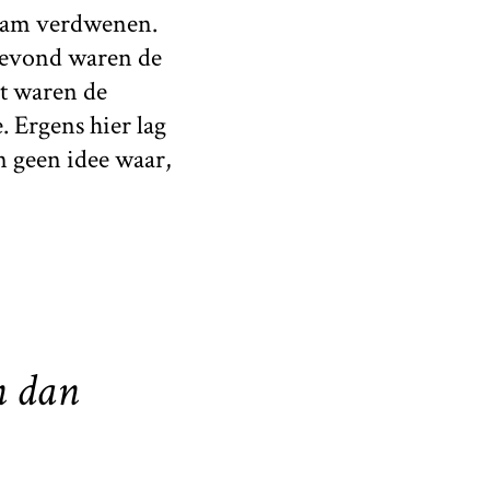
haam verdwenen.
bevond waren de
it waren de
 Ergens hier lag
n geen idee waar,
n dan