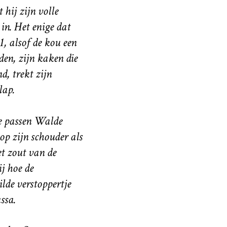
hij zijn volle
in. Het enige dat
1, alsof de kou een
en, zijn kaken die
d, trekt zijn
lap.
de passen Walde
p zijn schouder als
et zout van de
j hoe de
ilde verstoppertje
ssa.