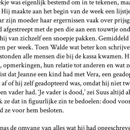
kje was eigenlijk bestemd om in te tekenen, maa
 Hij maakte aan het begin van de week een lijstj
zijn moeder haar ergernissen vaak over prijsgaf
had afgestreept met de pen die aan een touwtje ond
ij van zichzelf een snoepje pakken. Gemiddeld 
sen per week. Toen Walde wat beter kon schrijve
 stonden alle mensen die bij de kassa kwamen. H
 opmerkingen, hun relatie tot anderen en wat ze
ist dat Jeanne een kind had met Vera, een geado
af of hij zelf geadopteerd was, omdat hij niet 
 vader had. ‘Je vader is dood,’ zei Suus altijd al
k ze dat in figuurlijke zin te bedoelen: dood voo
d ze voor hem besloten.
 pas de omvang van alles wat hij had opgeschrev