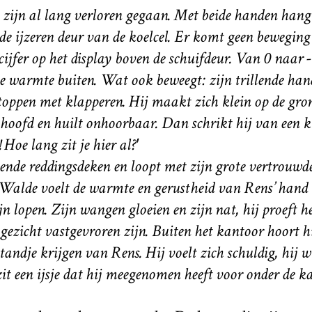
ijn al lang verloren gegaan. Met beide handen hangt 
e ijzeren deur van de koelcel. Er komt geen beweging 
cijfer op het display boven de schuifdeur. Van 0 naar -
e warmte buiten. Wat ook beweegt: zijn trillende hand
stoppen met klapperen. Hij maakt zich klein op de gron
hoofd en huilt onhoorbaar. Dan schrikt hij van een k
oe lang zit je hier al?'
ende reddingsdeken en loopt met zijn grote vertrouw
Walde voelt de warmte en gerustheid van Rens’ hand o
n lopen. Zijn wangen gloeien en zijn nat, hij proeft h
 gezicht vastgevroren zijn. Buiten het kantoor hoort hi
andje krijgen van Rens. Hij voelt zich schuldig, hij w
zit een ijsje dat hij meegenomen heeft voor onder de ka