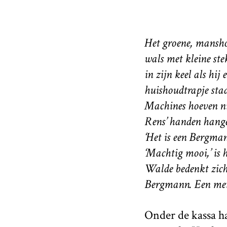
Het groene, mansho
wals met kleine stek
in zijn keel als hij
huishoudtrapje staa
Machines hoeven ni
Rens’ handen hange
‘Het is een Bergman
‘Machtig mooi,’ is 
Walde bedenkt zich 
Bergmann. Een met 
Onder de kassa ha