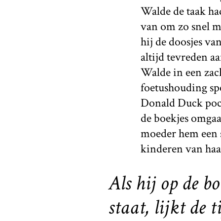
Walde de taak had
van om zo snel mo
hij de doosjes v
altijd tevreden 
Walde in een zac
foetushouding spe
Donald Duck pocke
de boekjes omgaa
moeder hem een sn
kinderen van haa
Als hij op de b
staat, lijkt de