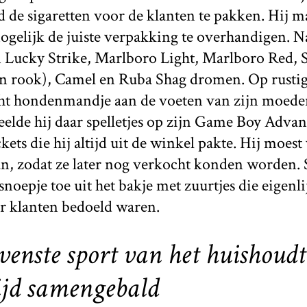
 de sigaretten voor de klanten te pakken. Hij m
gelijk de juiste verpakking te overhandigen. Na
an Lucky Strike, Marlboro Light, Marlboro Red, 
aan rook), Camel en Ruba Shag dromen. Op rusti
ht hondenmandje aan de voeten van zijn moeder
elde hij daar spelletjes op zijn Game Boy Advanc
ts die hij altijd uit de winkel pakte. Hij moest
n, zodat ze later nog verkocht konden worden. 
oepje toe uit het bakje met zuurtjes die eigenli
r klanten bedoeld waren.
ovenste sport van het huishoud
 tijd samengebald