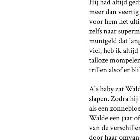
Hij had altijd ge
meer dan veertig 
voor hem het ulti
zelfs naar superm
muntgeld dat lang
viel, heb ik alti
talloze mompelen
trillen alsof er 
Als baby zat Wald
slapen. Zodra hij
als een zonnebloe
Walde een jaar of
van de verschill
door haar omvang