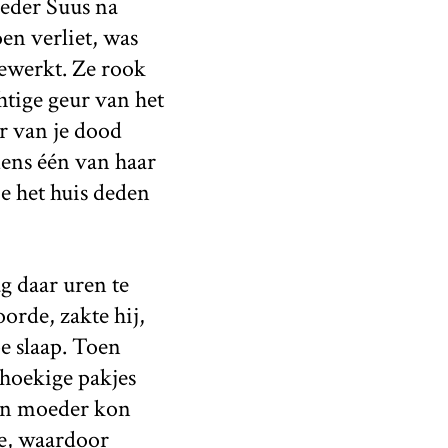
oeder Suus na
en verliet, was
gewerkt. Ze rook
htige geur van het
er van je dood
jdens één van haar
e het huis deden
g daar uren te
orde, zakte hij,
e slaap. Toen
thoekige pakjes
ijn moeder kon
je, waardoor