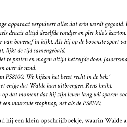
ge apparaat verpulvert alles dat erin wordt gegooid.
els draait altijd dezelfde rondjes en plet kilo’s karton
 er van bovenaf in kijkt. Als hij op de bovenste sport va
t, lijkt de tijd samengebald.
et te praten en mogen altijd hetzelfde doen. Jaloersm
n over de rand.
n PS8100. We kijken het beest recht in de bek.’
het enige dat Walde kan uitbrengen. Rens knikt.
op dat moment dat hij zijn leven lang wil sparen voo
een vuurrode stopknop, net als de PS8100.
d hij een klein opschrijfboekje, waarin Walde a