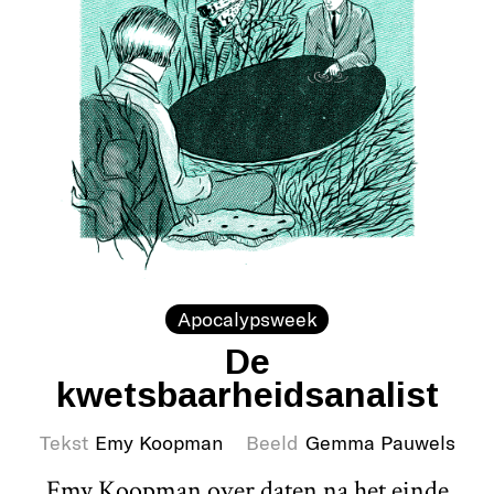
Apocalypsweek
De
kwetsbaarheidsanalist
Tekst
Emy Koopman
Beeld
Gemma Pauwels
Emy Koopman over daten na het einde