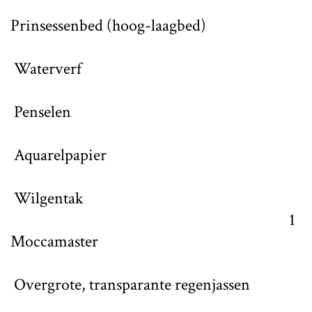
aaaaa
aaaaa
aaaaa
aaaaa
aaaaa
aaaaa
aaaaa
aaaa
Prinsessenbed (hoog-laagbed)
aaaaa
aaaaa
aaaaa
aaaaa
aaaaa
aaaaa
aaaaa
aaaa
Waterverf
aaaaa
aaaaa
aaaaa
aaaaa
aaaaa
aaaaa
aaaaa
aaaa
Penselen
aaaaa
aaaaa
aaaaa
aaaaa
aaaaa
aaaaa
aaaaa
aaaa
Aquarelpapier
aaaaa
aaaaa
aaaaa
aaaaa
aaaaa
aaaaa
aaaaa
aaaa
Wilgentak
aaaaa
aaaaa
aaaaa
aaaaa
aaaaa
aaaaa
aaaaa
aaaa
1
Moccamaster
aaaaa
aaaaa
aaaaa
aaaaa
aaaaa
aaaaa
aaaaa
aaaa
Overgrote, transparante regenjassen
aaaaa
aaaaa
aaaaa
aaaaa
aaaaa
aaaaa
aaaaa
aaaa