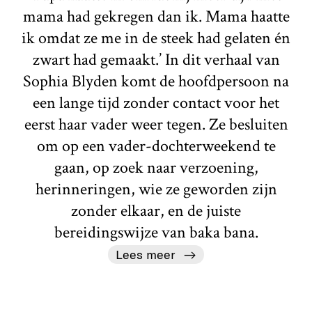
mama had gekregen dan ik. Mama haatte
ik omdat ze me in de steek had gelaten én
zwart had gemaakt.’ In dit verhaal van
Sophia Blyden komt de hoofdpersoon na
een lange tijd zonder contact voor het
eerst haar vader weer tegen. Ze besluiten
om op een vader-dochterweekend te
gaan, op zoek naar verzoening,
herinneringen, wie ze geworden zijn
zonder elkaar, en de juiste
bereidingswijze van baka bana.
Lees meer