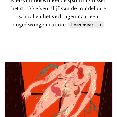
Mei-yun Boswinkel de spanning tussen
het strakke keurslijf van de middelbare
school en het verlangen naar een
ongedwongen ruimte.
Lees meer