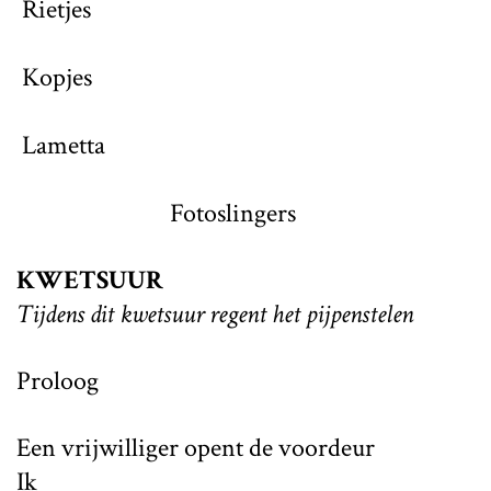
Rietjes
aaaaa
aaaaa
aaaaa
aaaaaaaaaaaaaaaaaaa
aaaaa
aaaa
Kopjes
aaaaa
aaaaa
aaaaa
aaaaa
aaaaa
aaaaaaaaaaaaaaaaaa
Lametta
aaaaa
aaaaa
aaaaa
aaaaa
aaaaa
aaaaa
aaaaa
aaaa
aaaaaaaaaaaaaa
Fotoslingers
KWETSUUR
Tijdens dit kwetsuur regent het pijpenstelen
Proloog
Een vrijwilliger opent de voordeur
Ik