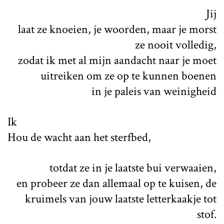
Jij
laat ze knoeien, je woorden, maar je morst
ze nooit volledig,
zodat ik met al mijn aandacht naar je moet
uitreiken om ze op te kunnen boenen
in je paleis van weinigheid
Ik
Hou de wacht aan het sterfbed,
totdat ze in je laatste bui verwaaien,
en probeer ze dan allemaal op te kuisen, de
kruimels van jouw laatste letterkaakje tot
stof.