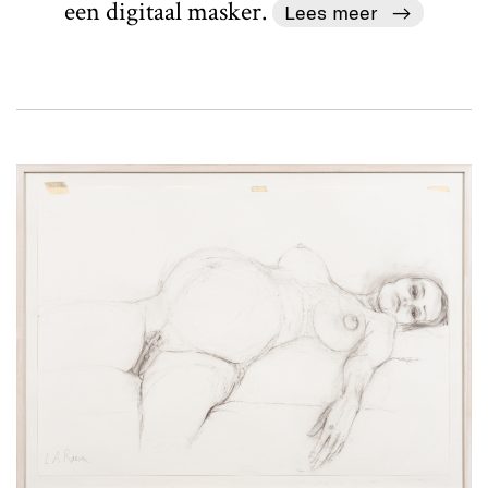
een digitaal masker.
Lees meer