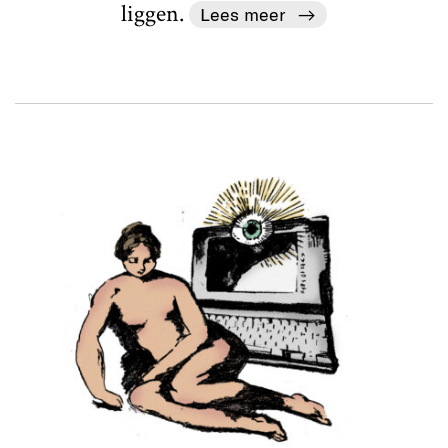
liggen.
Lees meer