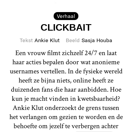
Verhaal
CLICKBAIT
Tekst
Ankie Klut
Beeld
Sasja Houba
Een vrouw filmt zichzelf 24/7 en laat
haar acties bepalen door wat anonieme
usernames vertellen. In de fysieke wereld
heeft ze bijna niets, online heeft ze
duizenden fans die haar aanbidden. Hoe
kun je macht vinden in kwetsbaarheid?
Ankie Klut onderzoekt de grens tussen
het verlangen om gezien te worden en de
behoefte om jezelf te verbergen achter