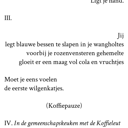
Ligt je hand.
III.
Jij
legt blauwe bessen te slapen in je wangholtes
voorbij je rozenvensteren gehemelte
gloeit er een maag vol cola en vruchtjes
Moet je eens voelen
de eerste wilgenkatjes.
(Koffiepauze)
IV.
In de gemeenschapskeuken met de Koffieleut