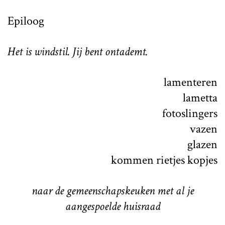
Epiloog
Het is windstil. Jij bent ontademt.
lamenteren
lametta
fotoslingers
vazen
glazen
kommen rietjes kopjes
naar de gemeenschapskeuken met al je
aangespoelde huisraad