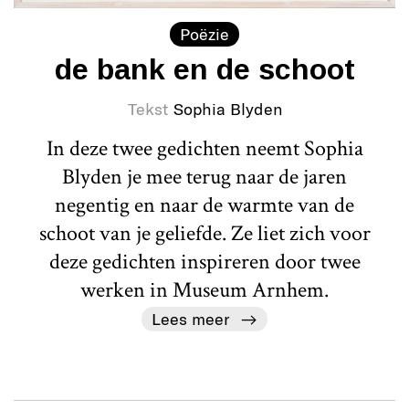
Poëzie
de bank en de schoot
Tekst
Sophia Blyden
In deze twee gedichten neemt Sophia
Blyden je mee terug naar de jaren
negentig en naar de warmte van de
schoot van je geliefde. Ze liet zich voor
deze gedichten inspireren door twee
werken in Museum Arnhem.
Lees meer