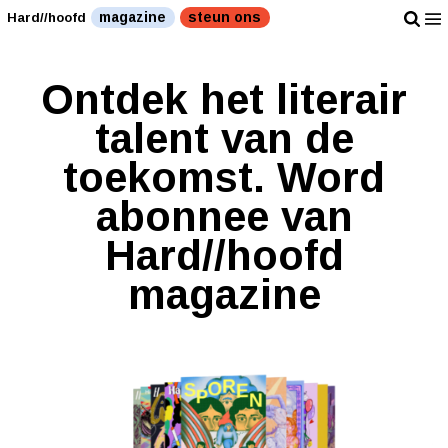
magazine
steun ons
Hard//hoofd
Ontdek het literair
talent van de
toekomst. Word
abonnee van
Hard//hoofd
magazine