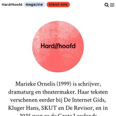
magazine
steun ons
Hard//hoofd
Marieke Ornelis (1999) is schrijver,
dramaturg en theatermaker. Haar teksten
verschenen eerder bij De Internet Gids,
Kluger Hans, SKUT en De Revisor, en in
2025 won ze de Grote Lowlands