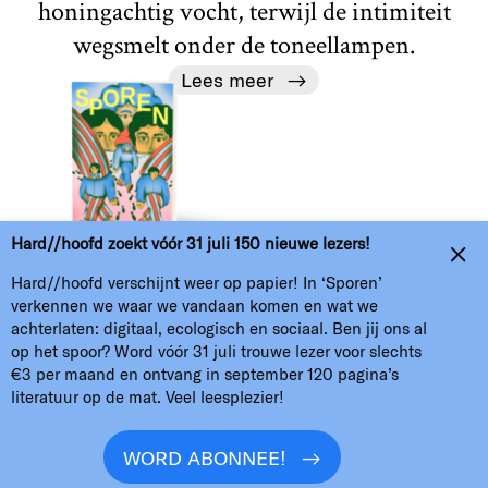
honingachtig vocht, terwijl de intimiteit
wegsmelt onder de toneellampen.
Lees meer
H//h
Hard//hoofd zoekt vóór 31 juli 150 nieuwe lezers!
Home
Over
Nieuwsbrief
Colofon
Hard//hoofd verschijnt weer op papier! In ‘Sporen’
verkennen we waar we vandaan komen en wat we
Verzamel kunst of word abonnee
ANBI
achterlaten: digitaal, ecologisch en sociaal. Ben jij ons al
op het spoor? Word vóór 31 juli trouwe lezer voor slechts
Oproepen
Contact en kopij
Podcasts
€3 per maand en ontvang in september 120 pagina’s
literatuur op de mat. Veel leesplezier!
WORD ABONNEE!