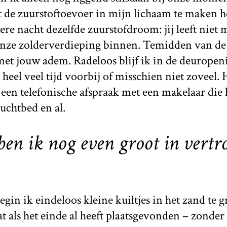
et de zuurstoftoevoer in mijn lichaam te maken he
re nacht dezelfde zuurstofdroom: jij leeft niet m
 onze zolderverdieping binnen. Temidden van de
et jouw adem. Radeloos blijf ik in de deuropeni
 heel veel tijd voorbij of misschien niet zoveel.
n telefonische afspraak met een makelaar die h
luchtbed en al.
 ben ik nog even groot in vert
gin ik eindeloos kleine kuiltjes in het zand te g
t als het einde al heeft plaatsgevonden – zonder 