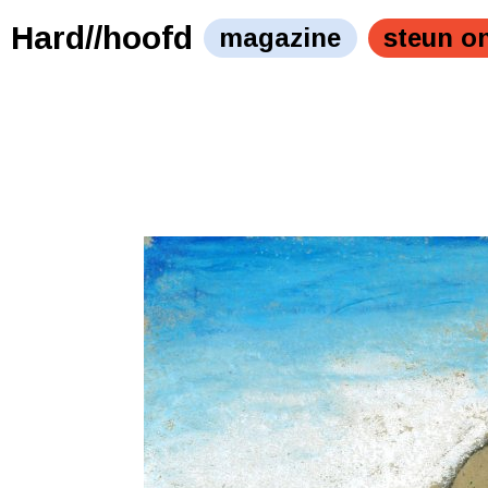
Hard//hoofd
magazine
steun o