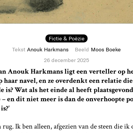
Fictie & Poëzie
Tekst
Anouk Harkmans
Beeld
Moos Boeke
26 december 2025
van Anouk Harkmans ligt een verteller op het
 haar navel, en ze overdenkt een relatie die
de is? Wat als het einde al heeft plaatsgevon
e – en dit niet meer is dan de onverhoopte p
is?'
n rug. Ik ben alleen, afgezien van de steen die i