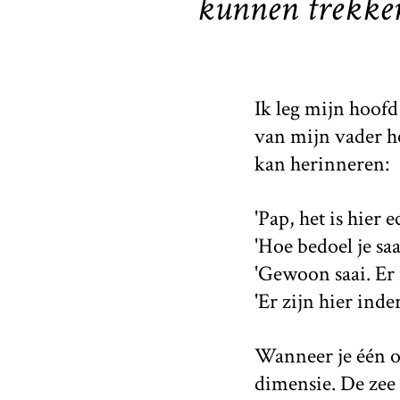
kunnen trekke
Ik leg mijn hoofd
van mijn vader he
kan herinneren:
'Pap, het is hier e
'Hoe bedoel je saa
'Gewoon saai. Er i
'Er zijn hier inde
Wanneer je één oo
dimensie. De zee