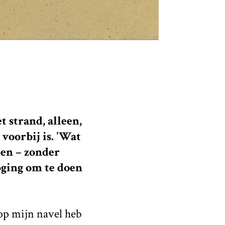
 strand, alleen,
 voorbij is. 'Wat
den – zonder
oging om te doen
k op mijn navel heb