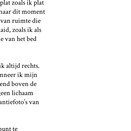
lat zoals ik plat
g naar dit moment
 van ruimte die
d, zoals ik als
e van het bed
k altijd rechts.
anneer ik mijn
ekend boven de
 geen lichaam
antiefoto’s van
punt te