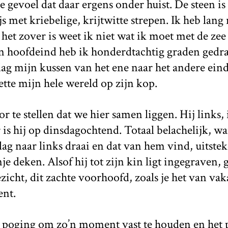
e gevoel dat daar ergens onder huist. De steen is p
js met kriebelige, krijtwitte strepen. Ik heb lan
het zover is weet ik niet wat ik moet met de zee
n hoofdeind heb ik honderdtachtig graden gedraai
ag mijn kussen van het ene naar het andere eind
ette mijn hele wereld op zijn kop.
 te stellen dat we hier samen liggen. Hij links, i
s hij op dinsdagochtend. Totaal belachelijk, w
ag naar links draai en dat van hem vind, uitst
je deken. Alsof hij tot zijn kin ligt ingegraven,
ezicht, dit zachte voorhoofd, zoals je het van vak
nt.
 poging om zo’n moment vast te houden en het 