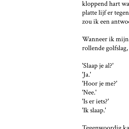
kloppend hart wa
platte lijf er te
zou ik een antwo
Wanneer ik mijn b
rollende golfslag,
'Slaap je al?'
'Ja.'
'Hoor je me?'
'Nee.'
'Is er iets?'
'Ik slaap.'
Tegenwoordig kan