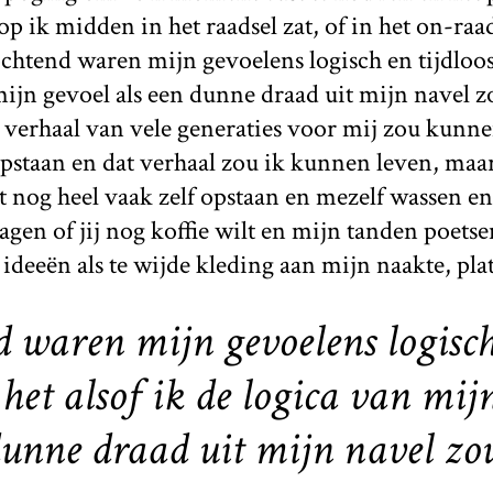
p ik midden in het raadsel zat, of in het on-raad
chtend waren mijn gevoelens logisch en tijdloos 
mijn gevoel als een dunne draad uit mijn navel 
 verhaal van vele generaties voor mij zou kunn
pstaan en dat verhaal zou ik kunnen leven, maa
t nog heel vaak zelf opstaan en mezelf wassen en
gen of jij nog koffie wilt en mijn tanden poets
eeën als te wijde kleding aan mijn naakte, platt
d waren mijn gevoelens logisc
 het alsof ik de logica van mij
dunne draad uit mijn navel zo