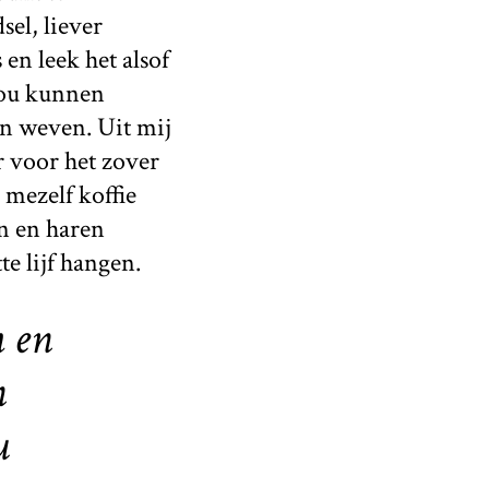
sel, liever
en leek het alsof
zou kunnen
en weven. Uit mij
r voor het zover
 mezelf koffie
en en haren
e lijf hangen.
h en
n
u