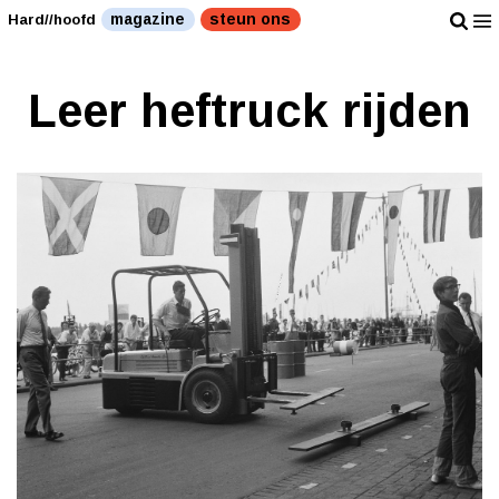
magazine
steun ons
Hard//hoofd
Leer heftruck rijden