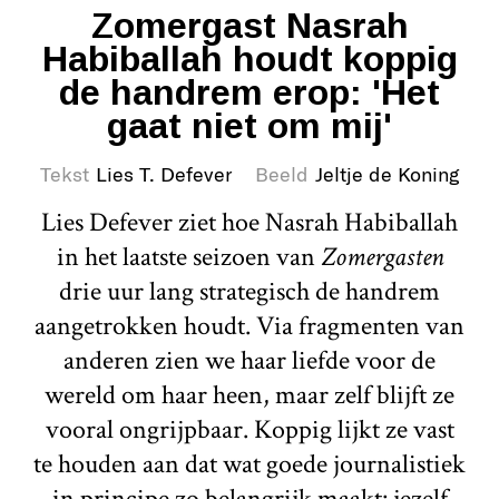
Zomergast Nasrah
Habiballah houdt koppig
de handrem erop: 'Het
gaat niet om mij'
Tekst
Lies T. Defever
Beeld
Jeltje de Koning
Lies Defever ziet hoe Nasrah Habiballah
in het laatste seizoen van
Zomergasten
drie uur lang strategisch de handrem
aangetrokken houdt. Via fragmenten van
anderen zien we haar liefde voor de
wereld om haar heen, maar zelf blijft ze
vooral ongrijpbaar. Koppig lijkt ze vast
te houden aan dat wat goede journalistiek
in principe zo belangrijk maakt: jezelf