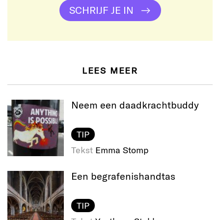
SCHRIJF JE IN
LEES MEER
Neem een daadkracht​buddy
TIP
Tekst
Emma Stomp
Een begrafenis​handtas
TIP