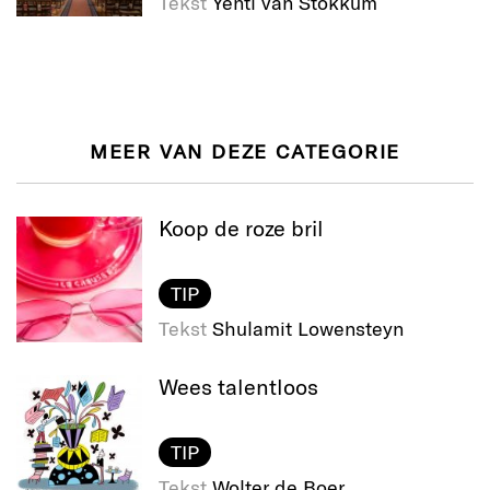
Tekst
Yentl van Stokkum
MEER VAN DEZE CATEGORIE
Koop de roze bril
TIP
Tekst
Shulamit Lowensteyn
Wees talentloos
TIP
Tekst
Wolter de Boer