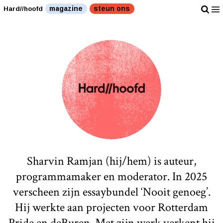
magazine
steun ons
Hard//hoofd
Sharvin Ramjan (hij/hem) is auteur,
programmamaker en moderator. In 2025
verscheen zijn essaybundel ‘Nooit genoeg’.
Hij werkte aan projecten voor Rotterdam
Pride en deBuren. Met zijn werk verkent hij