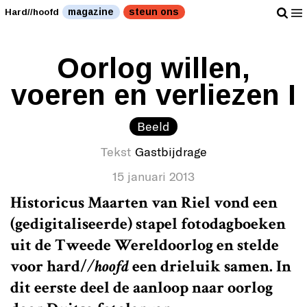
magazine
steun ons
Hard//hoofd
Oorlog willen,
voeren en verliezen I
Beeld
Tekst
Gastbijdrage
15 januari 2013
Historicus Maarten van Riel vond een
(gedigitaliseerde) stapel fotodagboeken
uit de Tweede Wereldoorlog en stelde
voor
hard/
/hoofd
een drieluik samen. In
dit eerste deel de aanloop naar oorlog