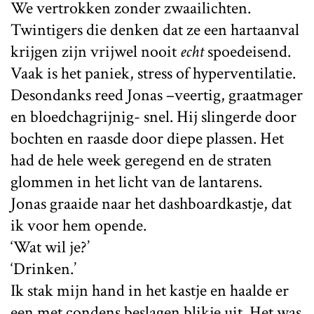
We vertrokken zonder zwaailichten.
Twintigers die denken dat ze een hartaanval
krijgen zijn vrijwel nooit
echt
spoedeisend.
Vaak is het paniek, stress of hyperventilatie.
Desondanks reed Jonas –veertig, graatmager
en bloedchagrijnig- snel. Hij slingerde door
bochten en raasde door diepe plassen. Het
had de hele week geregend en de straten
glommen in het licht van de lantarens.
Jonas graaide naar het dashboardkastje, dat
ik voor hem opende.
‘Wat wil je?’
‘Drinken.’
Ik stak mijn hand in het kastje en haalde er
een met condens beslagen blikje uit. Het was