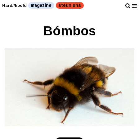
magazine
steun ons
Hard//hoofd
Bómbos