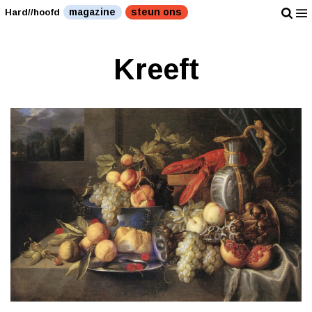
magazine
steun ons
Hard//hoofd
Kreeft