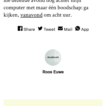
me dezelfde avond nog achter mijn
computer met maar één boodschap: ga
kijken,
vanavond
om acht uur.
Share
Tweet
Mail
App
Roos Euwe