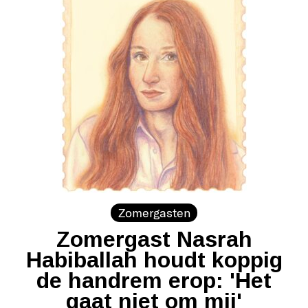
Zomergasten
Zomergast Nasrah
Habiballah houdt koppig
de handrem erop: 'Het
gaat niet om mij'