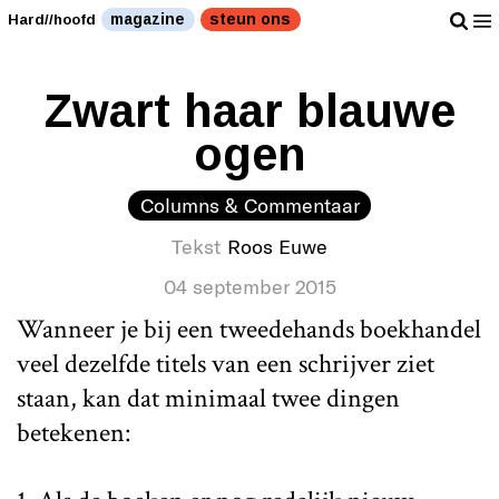
magazine
steun ons
Hard//hoofd
Zwart haar blauwe
ogen
Columns & Commentaar
Tekst
Roos Euwe
04 september 2015
Wanneer je bij een tweedehands boekhandel
veel dezelfde titels van een schrijver ziet
staan, kan dat minimaal twee dingen
betekenen: