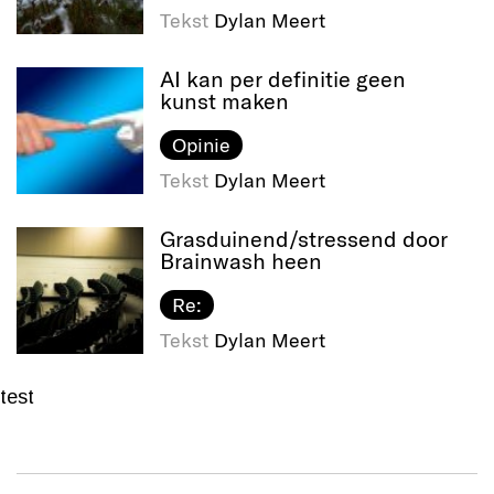
Tekst
Dylan Meert
AI kan per definitie geen
kunst maken
Opinie
Tekst
Dylan Meert
Grasduinend/​stressend door
Brainwash heen
Re:
Tekst
Dylan Meert
test