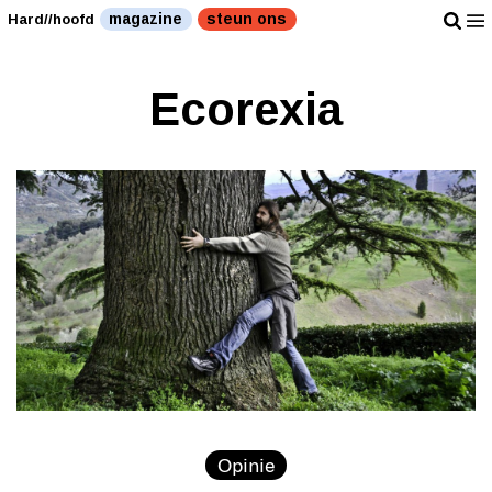
magazine
steun ons
Hard//hoofd
Ecorexia
Opinie