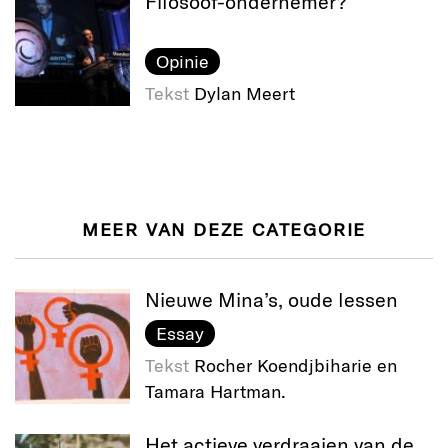
Filosoof-ondernemer?
Opinie
Tekst
Dylan Meert
MEER VAN DEZE CATEGORIE
Nieuwe Mina’s, oude lessen
Essay
Tekst
Rocher Koendjbiharie en
Tamara Hartman.
Het actieve verdraaien van de