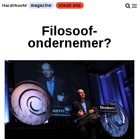
magazine
steun ons
Hard//hoofd
Filosoof-
ondernemer?