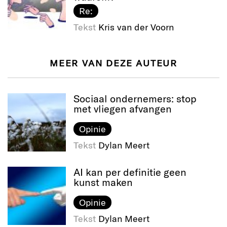
Re:
Tekst
Kris van der Voorn
MEER VAN DEZE AUTEUR
Sociaal ondernemers: stop
met vliegen afvangen
Opinie
Tekst
Dylan Meert
AI kan per definitie geen
kunst maken
Opinie
Tekst
Dylan Meert