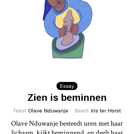
Essay
Zien is beminnen
Tekst
Olave Nduwanje
Beeld
Iris ter Horst
Olave Nduwanje besteedt uren met haar
lichaam, kijkt beminnend, en deelt haar