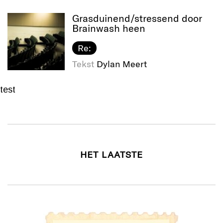
Grasduinend/​stressend door
Brainwash heen
Re:
Tekst
Dylan Meert
test
HET LAATSTE