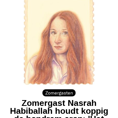
Zomergasten
Zomergast Nasrah
Habiballah houdt koppig