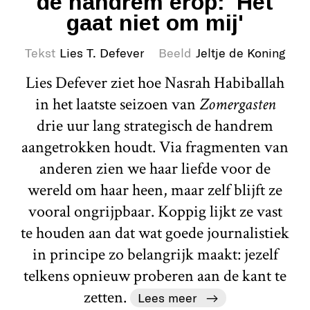
de handrem erop: 'Het
gaat niet om mij'
Tekst
Lies T. Defever
Beeld
Jeltje de Koning
Lies Defever ziet hoe Nasrah Habiballah
in het laatste seizoen van
Zomergasten
drie uur lang strategisch de handrem
aangetrokken houdt. Via fragmenten van
anderen zien we haar liefde voor de
wereld om haar heen, maar zelf blijft ze
vooral ongrijpbaar. Koppig lijkt ze vast
te houden aan dat wat goede journalistiek
in principe zo belangrijk maakt: jezelf
telkens opnieuw proberen aan de kant te
zetten.
Lees meer