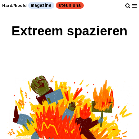
magazine
steun ons
Hard//hoofd
Extreem spazieren