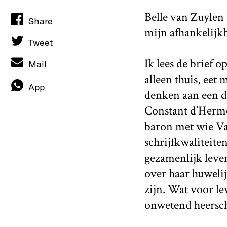
Belle van Zuylen 
Share
mijn afhankelijkhe
Tweet
Ik lees de brief 
Mail
alleen thuis, eet
App
denken aan een du
Constant d’Herme
baron met wie Va
schrijfkwaliteite
gezamenlijk leven
over haar huwelij
zijn. Wat voor le
onwetend heersch