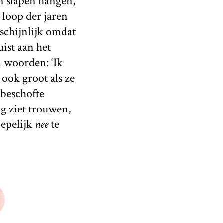
jn slapen hangen,
 loop der jaren
schijnlijk omdat
uist aan het
 woorden: ‘Ik
ook groot als ze
nbeschofte
aag ziet trouwen,
oepelijk
nee
te