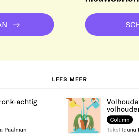
AN
SCH
LEES MEER
onk-achtig
Volhoude
volhoude
Column
a Paalman
Tekst
Iduna 