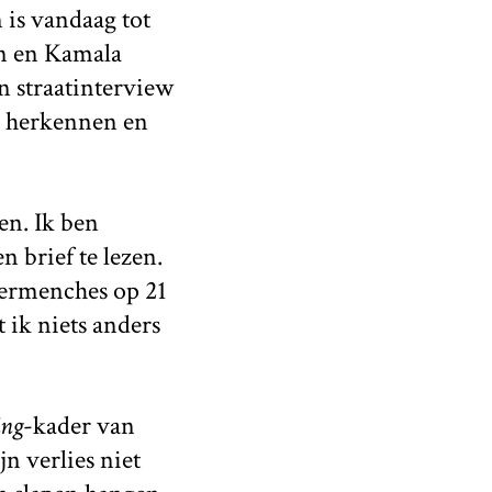
 is vandaag tot
n en Kamala
en straatinterview
er herkennen en
en. Ik ben
n brief te lezen.
’Hermenches op 21
t ik niets anders
ing
-kader van
n verlies niet