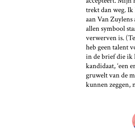
accepteert. Mijn 
trekt dan weg. Ik
aan Van Zuylens 
allen symbool staa
verwerven is. (T
heb geen talent v
in de brief die i
kandidaat, ‘een er
gruwelt van de ma
kunnen zeggen, m