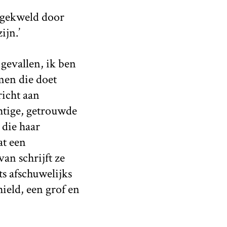
s gekweld door
ijn.’
 gevallen, ik ben
omen die doet
richt aan
htige, getrouwde
die haar
at een
an schrijft ze
ts afschuwelijks
ield, een grof en