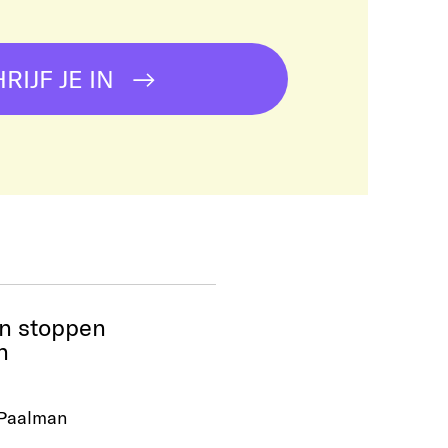
RIJF JE IN
n stoppen
n
Paalman