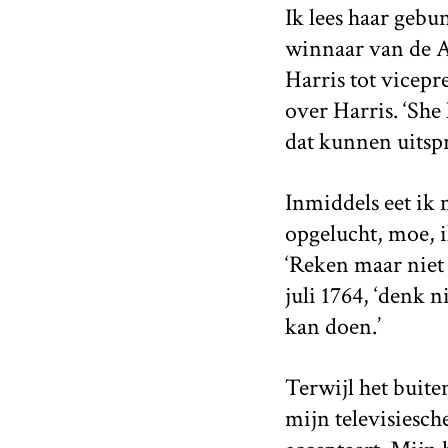
Ik lees haar gebu
winnaar van de A
Harris tot vicepr
over Harris. ‘She 
dat kunnen uitsp
Inmiddels eet ik m
opgelucht, moe, i
‘Reken maar niet 
juli 1764, ‘denk n
kan doen.’
Terwijl het buite
mijn televisiesch