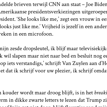
ndelde brieven terwijl CNN aan staat – Joe Biden
merikaanse presidentsverkiezingen uitgeroepe
esident. ‘She looks like me,’ zegt een vrouw in e
looks just like me.’ Vrijheid is jezelf in een and
reken in een microfoon.
ijn zesde dropsleutel, ik blijf maar televisiekijk
k wil slapen maar niet naar bed en besluit nog ee
op iets verstandigs,’ schrijft Van Zuylen aan d
iet dat ik schrijf voor uw plezier, ik schrijf omda
n kouder wordt maar droog blijft, is in het
break
erm in dikke zwarte letters te lezen dat Trump zij