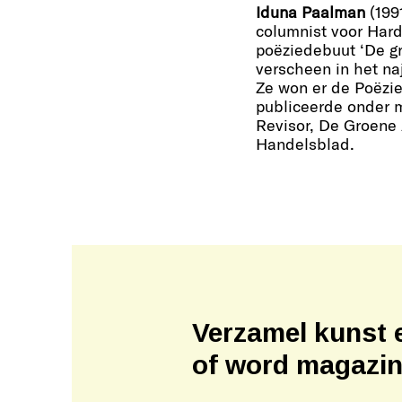
Iduna Paalman
(1991
columnist voor Hard
poëziedebuut ‘De gr
verscheen in het na
Ze won er de Poëzi
publiceerde onder 
Revisor, De Groen
Handelsblad.
Verzamel kunst 
of word magazi