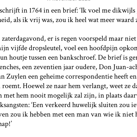
schrijft in 1764 in een brief: ‘Ik voel me dikwijl
id, als ik vrij was, zou ik heel wat meer waard z
op zaterdagavond, er is regen voorspeld maar niet
 mijn vijfde dropsleutel, voel een hoofdpijn opk
n houtje tussen een bankschroef. De brief is ge
nches, een zeventien jaar oudere, Don Juan-ac
n Zuylen een geheime correspondentie heeft en 
n roemt. Hoewel ze naar hem verlangt, weet ze d
 met hem nooit mogelijk zal zijn, in plaats daarv
ksangsten: ‘Een verkeerd huwelijk sluiten zou ie
ven zou ik hebben met een man van wie ik niet h
ap!’