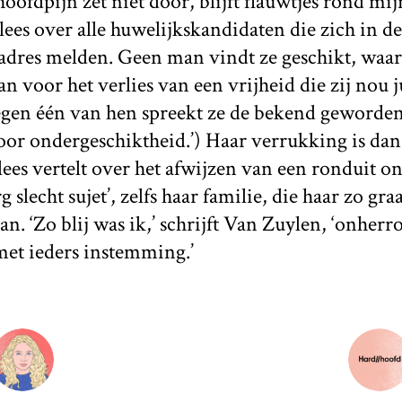
hoofdpijn zet niet door, blijft flauwtjes rond mi
 lees over alle huwelijkskandidaten die zich in de
adres melden. Geen man vindt ze geschikt, waar
n voor het verlies van een vrijheid die zij nou j
egen één van hen spreekt ze de bekend geworden
oor ondergeschiktheid.’) Haar verrukking is dan 
k lees vertelt over het afwijzen van een ronduit o
g slecht sujet’, zelfs haar familie, die haar zo gr
n. ‘Zo blij was ik,’ schrijft Van Zuylen, ‘onherr
et ieders instemming.’