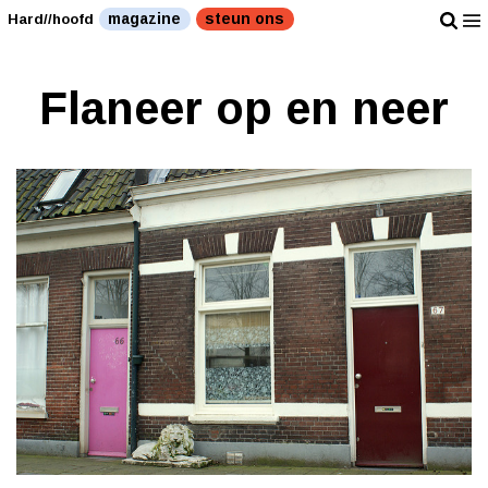
magazine
steun ons
Hard//hoofd
Flaneer op en neer