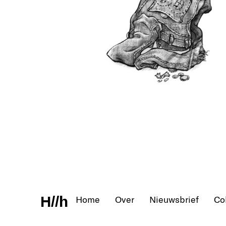
H//h
Home
Over
Nieuwsbrief
Co