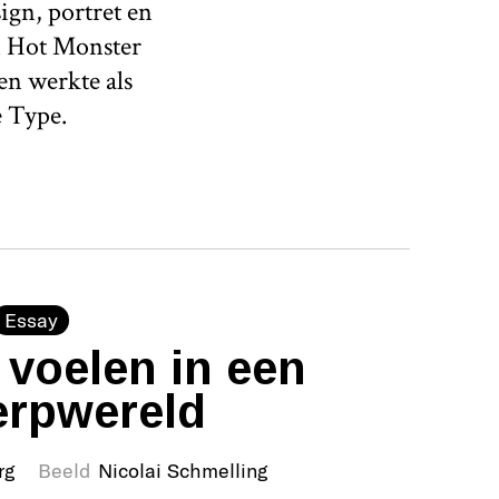
ign, portret en
an Hot Monster
n werkte als
e Type.
Essay
 voelen in een
rpwereld
rg
Beeld
Nicolai Schmelling