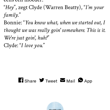
“
Hey
”, zegt Clyde (Warren Beatty), “
I’m your
family.
”
Bonnie: “
You know what, when we started out, I
thought we was really goin' somewhere. This is it.
We're just goin', huh?
”
Clyde: “
I love you.
”
Share
Tweet
Mail
App