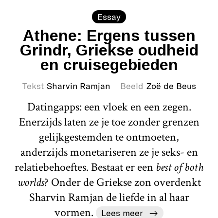
Essay
Athene: Ergens tussen
Grindr, Griekse oudheid
en cruisegebieden
Tekst
Sharvin Ramjan
Beeld
Zoë de Beus
Datingapps: een vloek en een zegen.
Enerzijds laten ze je toe zonder grenzen
gelijkgestemden te ontmoeten,
anderzijds monetariseren ze je seks- en
relatiebehoeftes. Bestaat er een
best of both
worlds
? Onder de Griekse zon overdenkt
Sharvin Ramjan de liefde in al haar
vormen.
Lees meer