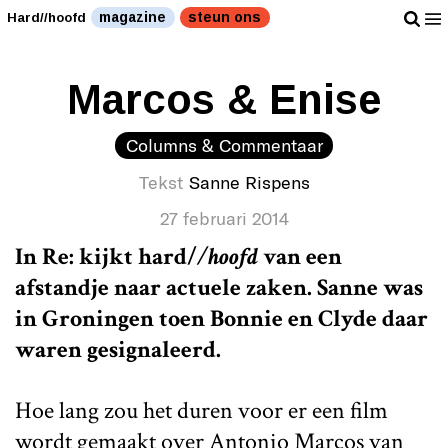
magazine
steun ons
Hard//hoofd
Marcos & Enise
Columns & Commentaar
Tekst
Sanne Rispens
27 februari 2014
In Re: kijkt
hard/
/hoofd
van een
afstandje naar actuele zaken. Sanne was
in Groningen toen Bonnie en Clyde daar
waren gesignaleerd.
Hoe lang zou het duren voor er een film
wordt gemaakt over Antonio Marcos van