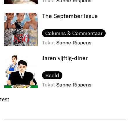
Tekst
Sanne Rispens
The September Issue
Columns & Commentaar
Tekst
Sanne Rispens
Jaren vijftig-diner
Beeld
Tekst
Sanne Rispens
test