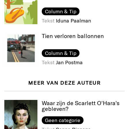
Column & Tip
Tekst
Iduna Paalman
Tien verloren ballonnen
Column & Tip
Tekst
Jan Postma
MEER VAN DEZE AUTEUR
Waar zijn de Scarlett O'Hara's
gebleven?
Geen categorie