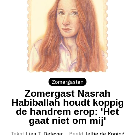
Zomergasten
Zomergast Nasrah
Habiballah houdt koppig
de handrem erop: 'Het
gaat niet om mij'
Tekst
Lies T. Defever
Beeld
Jeltje de Koning