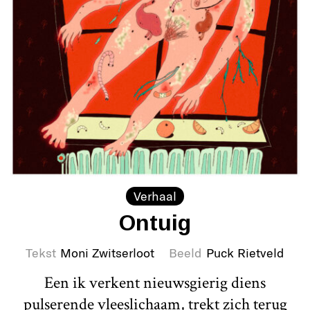
Verhaal
Ontuig
Tekst
Moni Zwitserloot
Beeld
Puck Rietveld
Een ik verkent nieuwsgierig diens
pulserende vleeslichaam, trekt zich terug