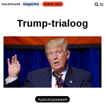
magazine
steun ons
Hard//hoofd
Trump-trialoog
Apocalypsweek