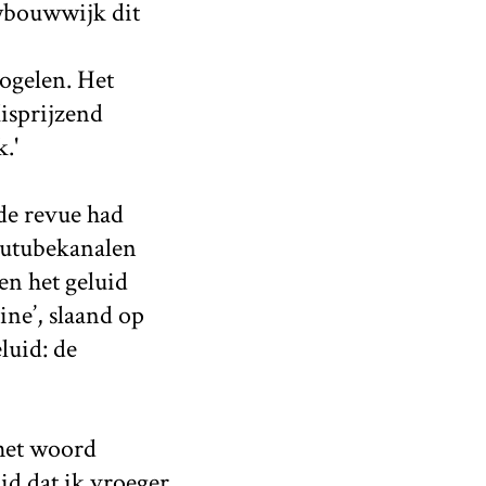
uwbouwwijk dit
oogelen. Het
isprijzend
.'
 de revue had
outubekanalen
en het geluid
ne’, slaand op
luid: de
het woord
id dat ik vroeger