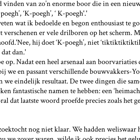
rd vinden van zo’n enorme boor die in een nie
poegh’, ‘K-poegh’, ‘ K-poegh'.'
 weten wat ik bedoelde en begon enthousiast te g
verschenen er vele drilboren op het scherm. M
ofd.'Nee, hij doet ‘K-poegh’, niet ‘tiktiktiktiktik
g dat dan.'
be op. Nadat een heel arsenaal aan boorvariaties
bij we en passant verschillende bouwvakkers-Y
 we eindelijk resultaat. De twee dingen die sam
ken fantastische namen te hebben: een ‘heimachi
ral dat laatste woord proefde precies zoals het ge
oektocht nog niet klaar. We hadden weliswaar 
 we zover waren, wilde ik ook precies het gelu