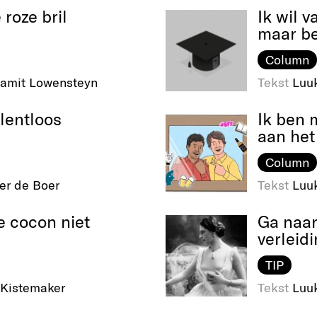
roze bril
Ik wil v
maar be
Column
amit Lowensteyn
Tekst
Luu
lentloos
Ik ben 
aan het
Column
er de Boer
Tekst
Luu
e cocon niet
Ga naar
verleid
TIP
 Kistemaker
Tekst
Luu