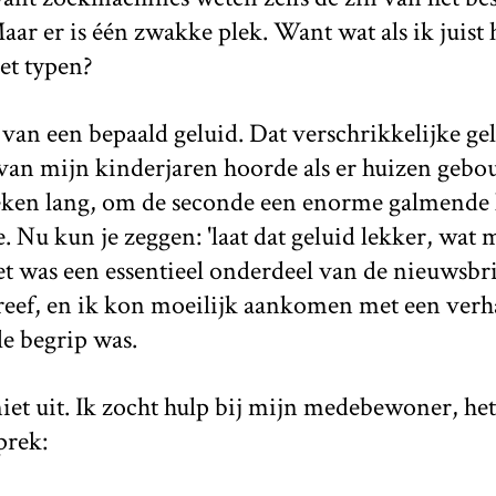
r er is één zwakke plek. Want wat als ik juist 
et typen?
 van een bepaald geluid. Dat verschrikkelijke gel
an mijn kinderjaren hoorde als er huizen geb
eken lang, om de seconde een enorme galmende k
. Nu kun je zeggen: 'laat dat geluid lekker, wat 
et was een essentieel onderdeel van de nieuwsbri
eef, en ik kon moeilijk aankomen met een verha
le begrip was.
iet uit. Ik zocht hulp bij mijn medebewoner, he
prek: