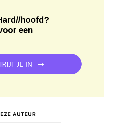
Hard//hoofd?
voor een
!
RIJF JE IN
DEZE AUTEUR