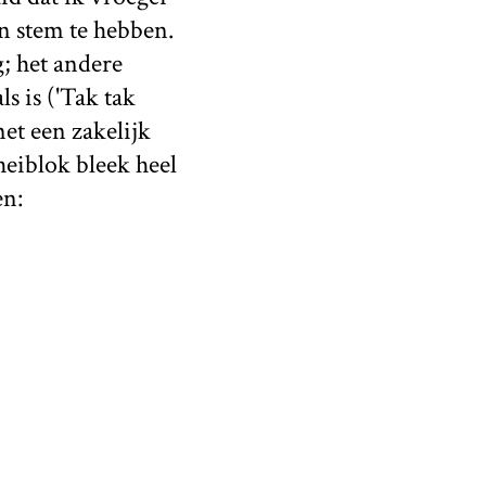
n stem te hebben.
g; het andere
s is ('Tak tak
et een zakelijk
heiblok bleek heel
en: