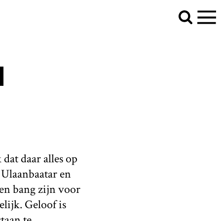
d
at daar alles op
n Ulaanbaatar en
en bang zijn voor
lijk. Geloof is
taan te