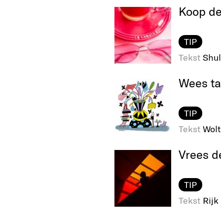
Koop de 
TIP
Tekst
Shul
Wees ta
TIP
Tekst
Wolt
Vrees d
TIP
Tekst
Rijk