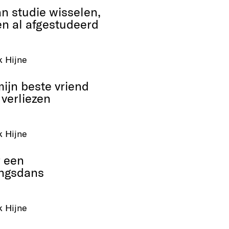
an studie wisselen,
n al afgestudeerd
k Hijne
mijn beste vriend
 verliezen
k Hijne
 een
ingsdans
k Hijne