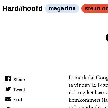
Hard//hoofd
magazine
steun o
Ik merk dat Goog
Share
te vinden is. Ik 
Tweet
ik krijg het haa
komkommers (ja, d
Mail
ook overbodig, w