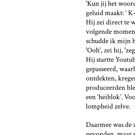
'Kun jij het woo
geluid maakt: ‘ K-
Hij zei direct te
volgende moment 
schudde ik mijn ho
'Ooh', zei hij, 'ze
Hij startte Youtu
gepasseerd, waar
ontdekten, kregen
produceerden ble
een ‘heiblok’. Voo
lompheid zelve.
Daarmee was de z
gevonden, maar nu