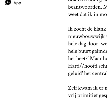
App
beantwoorden. Maa
weet dat ik in mo
Ik zocht de klank
nieuwbouwwijk v
hele dag door, w
hele buurt galmde
het heet?' Maar h
Hard//hoofd schr
geluid' het centra
Zelf kwam ik er n
vrij primitief ges