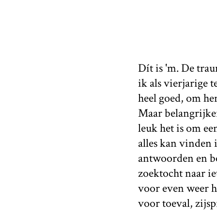
Dít is 'm. De tr
ik als vierjarige
heel goed, om he
Maar belangrijke
leuk het is om e
alles kan vinden 
antwoorden en be
zoektocht naar iet
voor even weer het
voor toeval, zijs