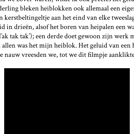
erling bleken heiblokken ook allemaal een eige
 kerstbeltingeltje aan het eind van elke tweesla
id in drieën, alsof het boren van heipalen een wal
 Tak tak tak’); een derde doet gewoon zijn werk m
allen was het mijn heiblok. Het geluid van een 
 nauw vreesden we, tot we dit filmpje aanklikt