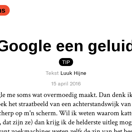
ns
Google een gelui
TIP
Tekst
Luuk Hijne
15 april 2016
le me soms wat overmoedig maakt. Dan denk ik d
zoek het straatbeeld van een achterstandswijk va
rscherp op m'n scherm. Wil ik weten waarom katt
at zijn ze) dan krijg ik de helderste uitleg moge
ant zoekmachines weten zelfs de zin van het bes