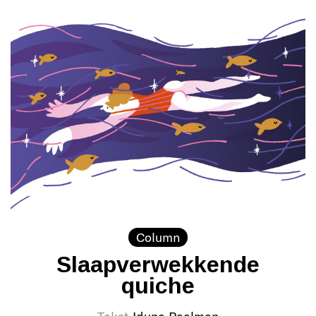
Column
Slaapverwekkende
quiche
Tekst
Iduna Paalman