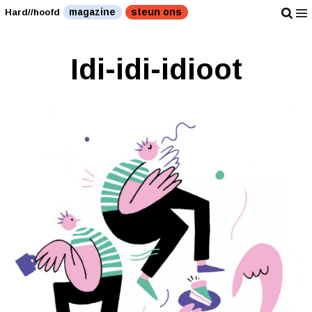
magazine
steun ons
Hard//hoofd
Idi-idi-idioot