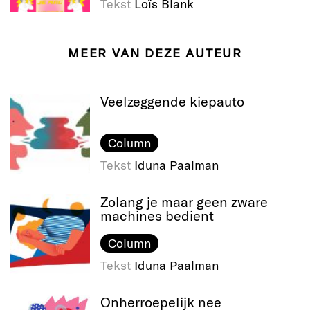
Tekst
Loïs Blank
MEER VAN DEZE AUTEUR
Veelzeggende kiepauto
Column
Tekst
Iduna Paalman
Zolang je maar geen zware
machines bedient
Column
Tekst
Iduna Paalman
Onherroepelijk nee