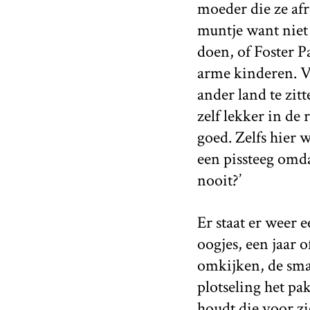
moeder die ze afr
muntje want niet 
doen, of Foster 
arme kinderen. Va
ander land te zit
zelf lekker in de
goed. Zelfs hier 
een pissteeg omda
nooit?’
Er staat er weer e
oogjes, een jaar o
omkijken, de sma
plotseling het pak
houdt die voor zic