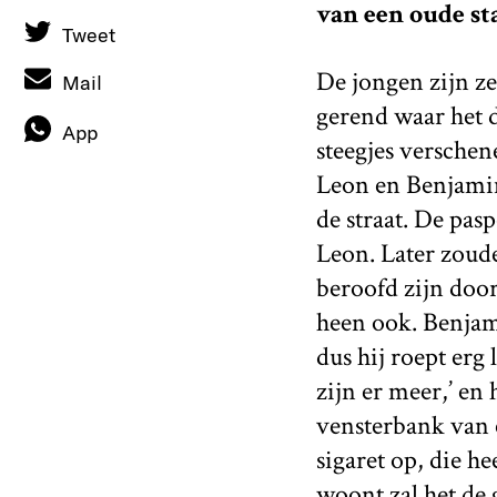
van een oude st
Tweet
De jongen zijn ze 
Mail
gerend waar het d
App
steegjes versche
Leon en Benjamin
de straat. De pas
Leon. Later zoude
beroofd zijn doo
heen ook. Benjami
dus hij roept erg 
zijn er meer,’ en
vensterbank van 
sigaret op, die he
woont zal het de