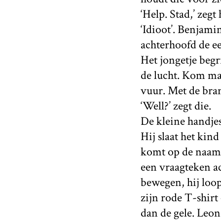
‘Help. Stad,’ zegt
‘Idioot’. Benjami
achterhoofd de ee
Het jongetje begr
de lucht. Kom maa
vuur. Met de bran
‘Well?’ zegt die.
De kleine handjes
Hij slaat het kin
komt op de naam v
een vraagteken ac
bewegen, hij loop
zijn rode T-shirt
dan de gele. Leon