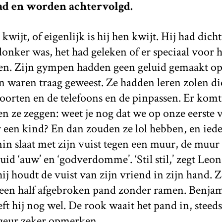
ad en worden achtervolgd.
kwijt, of eigenlijk is hij hen kwijt. Hij had dic
onker was, het had geleken of er speciaal voor 
nen. Zijn gympen hadden geen geluid gemaakt op 
 waren traag geweest. Ze hadden leren zolen di
poorten en de telefoons en de pinpassen. Er komt 
n ze zeggen: weet je nog dat we op onze eerste
r een kind? En dan zouden ze lol hebben, en ie
n slaat met zijn vuist tegen een muur, de muur 
luid ‘auw’ en ‘godverdomme’. ‘Stil stil,’ zegt Leon,
 hij houdt de vuist van zijn vriend in zijn hand. 
een half afgebroken pand zonder ramen. Benjam
eft hij nog wel. De rook waait het pand in, steeds 
 geur zeker opmerken.