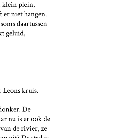
 klein plein,
t er niet hangen.
n soms daartussen
t geluid,
r Leons kruis.
 donker. De
ar nu is er ook de
van de rivier, ze
p uit? De stad is