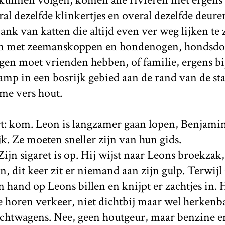
al dezelfde klinkertjes en overal dezelfde deuren
jank van katten die altijd even ver weg lijken te 
en met zeemanskoppen en hondenogen, hondsdol
gen moet vrienden hebben, of familie, ergens bi
amp in een bosrijk gebied aan de rand van de sta
me vers hout.
: kom. Leon is langzamer gaan lopen, Benjamin 
. Ze moeten sneller zijn van hun gids.
Zijn sigaret is op. Hij wijst naar Leons broekzak
een, dit keer zit er niemand aan zijn gulp. Terwij
n hand op Leons billen en knijpt er zachtjes in. H
e horen verkeer, niet dichtbij maar wel herkenbaa
htwagens. Nee, geen houtgeur, maar benzine en