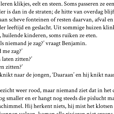
 leren klikjes, eelt en steen. Soms passeren ze een
r is dan in de straten; de hitte van overdag blijf
taan scheve fonteinen of resten daarvan, afval e
r leeftijd en geslacht. Uit sommige huizen klink
 huilende kinderen, soms ruiken ze eten.
als niemand je zag?’ vraagt Benjamin.
d me zag?’
laten zitten?’
n zitten?’
nikt naar de jongen, ‘Daaraan’ en hij knikt naa
gezicht weer rood, maar niemand ziet dat in het
g smaller en er hangt nog steeds die pislucht ma
chimmel. Hij herkent niets, hij mist het klotsen 
kunnen volgen, komen alle rivieren niet ergens o