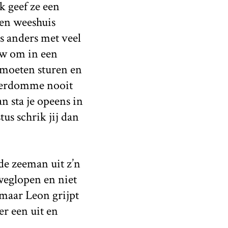
k geef ze een
een weeshuis
s anders met veel
auw om in een
 moeten sturen en
dverdomme nooit
n sta je opeens in
us schrik jij dan
ude zeeman uit z’n
 weglopen en niet
maar Leon grijpt
er een uit en