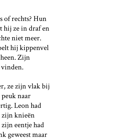
s of rechts? Hun
hij ze in draf en
chte niet meer.
elt hij kippenvel
 heen. Zijn
 vinden.
, ze zijn vlak bij
n peuk naar
ertig. Leon had
j zijn knieën
zijn eentje had
ank geweest maar