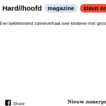
Illustratie: Femke Huurdeman
Hard//hoofd
magazine
steun o
Een beklemmend zomerverhaal over kinderen met gezi
Illustratie: Femke Huurdeman
Een beklemmend zomerverhaal over kinderen met gezi
Nieuw zomerpro
Share