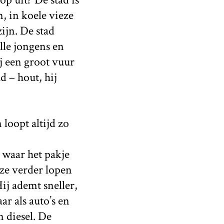
, in koele vieze
zijn. De stad
le jongens en
j een groot vuur
d – hout, hij
loopt altijd zo
, waar het pakje
l ze verder lopen
ij ademt sneller,
r als auto’s en
 diesel. De