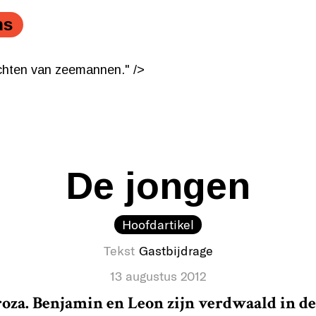
ns
chten van zeemannen." />
chten van zeemannen." />
De jongen
Hoofdartikel
Tekst
Gastbijdrage
13 augustus 2012
za. Benjamin en Leon zijn verdwaald in de