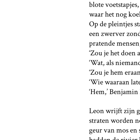
blote voetstapjes,
waar het nog koele
Op de pleintjes s
een zwerver zonde
pratende mensen,
‘Zou je het doen 
‘Wat, als nieman
‘Zou je hem eraan 
‘Wie waaraan late
‘Hem,’ Benjamin k
Leon wrijft zijn 
straten worden no
geur van mos en s
hadden de rivier 