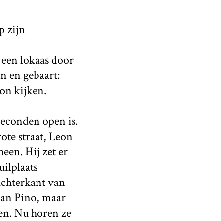
p zijn
s een lokaas door
n en gebaart:
eon kijken.
seconden open is.
ote straat, Leon
een. Hij zet er
uilplaats
achterkant van
 van Pino, maar
zen. Nu horen ze