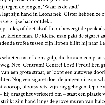
 hij tegen de jongen, ‘Waar is de stad.’
n legt zijn hand in Leons nek. Gister hebben ze o
rste grijze haar ontdekt.
ijpt niks, of doet alsof. Leon beweegt de peuk al
r, kleine man. De kleine man pakt de sigaret aa
dende trofee tussen zijn lippen blijft hij naar L
 schieten naar Leons gulp, die binnen een paar 
d weg. Nee! Centrum! Centre! Lost! Perdu! Een gr
an een grote straat, er loopt een autoweg doorh
hter. Nog een sigaret doet de jongen uit zijn sch
t voorop, blootsvoets, zijn rug gebogen. Op de 
 – hij draagt het verkeerd om – staat een plaatje
 strijkt zijn hand langs de grove muren van hui