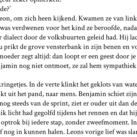
de?’
Leon, om zich heen kijkend. Kwamen ze van link
 was verdwenen voor het kind ze beroofde, nadat 
 dialect door de volksbuurten geleid had. Hij la
nu prikt de grove vensterbank in zijn benen en vo
moeder zegt altijd: dan loopt er een geest door je
jamin nog niet ontmoet, ze zal hem sympathiek
ingetjes. In de verte klinkt het geklots van water
inkt uit het pand, naar mens. Benjamin schiet zij
nog steeds van de sprint, ziet er ouder uit dan d
ik licht had gegolfd tijdens het rennen en dat hi
optrok bij iedere stap, zonder zweefmoment. In 
ef nog in kunnen halen. Leons vorige lief was sl