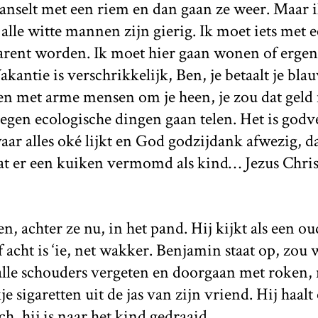
anselt met een riem en dan gaan ze weer. Maar i
alle witte mannen zijn gierig. Ik moet iets met 
Parent worden. Ik moet hier gaan wonen of ergen
kantie is verschrikkelijk, Ben, je betaalt je bl
ten met arme mensen om je heen, je zou dat geld
 regen ecologische dingen gaan telen. Het is go
waar alles oké lijkt en God godzijdank afwezig, da
t er een kuiken vermomd als kind… Jezus Christ
en, achter ze nu, in het pand. Hij kijkt als een o
f acht is ‘ie, net wakker. Benjamin staat op, zou
lle schouders vergeten en doorgaan met roken, 
je sigaretten uit de jas van zijn vriend. Hij haalt 
h, hij is naar het kind gedraaid.