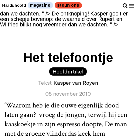
De ontknoping! Kasper gooit er een schepje bovenop:
magazine
steun ons
Hard//hoofd
de waarheid over Rupert en Wilfried blijkt nog vreemder
dan we dachten. " />
De ontknoping! Kasper gooit er
een schepje bovenop: de waarheid over Rupert en
Wilfried blijkt nog vreemder dan we dachten. " />
Het telefoontje
Hoofdartikel
Tekst
Kasper van Royen
08 november 2010
‘Waarom heb je die ouwe eigenlijk dood
laten gaan?’ vroeg de jongen, terwijl hij een
kaaskoekje in zijn espresso doopte. De man
met de groene vlinderdas keek hem