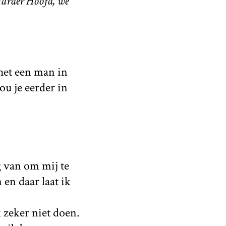
Harder Hoofd, we
het een man in
zou je eerder in
g van om mij te
en daar laat ik
k zeker niet doen.