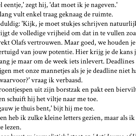
 eentje,' zegt hij, 'dat moet ik je nageven.'
ang vult enkel traag geknaag de ruimte.
duldig: 'Kijk, je moet stukjes schrijven natuurli
rijgt de volledige vrijheid om dat in te vullen zoal
trekt Olafs vertrouwen. Maar goed, we houden je a
ertuigd van jouw potentie. Hier krijg je de kans j
ng je maar om de week iets inlevert. Deadlines zi
gen met onze mannetjes als je je deadline niet ha
 waarvoor?' vraag ik verbaasd.
oontjespen uit zijn borstzak en pakt een biervilt
en schuift hij het viltje naar me toe.
auw je thuis bent,' bijt hij me toe.
en heb ik zulke kleine letters gezien, maar als i
te lezen.