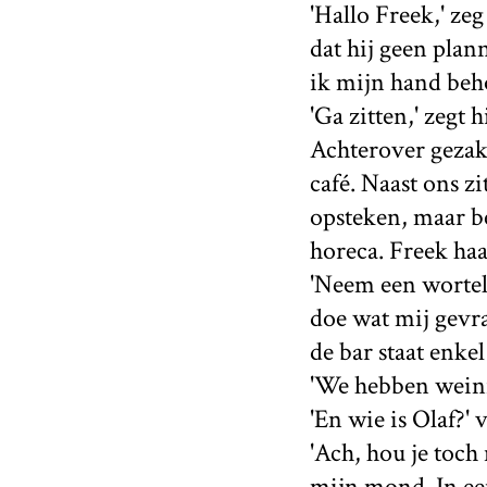
'Hallo Freek,' zeg
dat hij geen plan
ik mijn hand beh
'Ga zitten,' zegt hi
Achterover gezakt
café. Naast ons z
opsteken, maar b
horeca. Freek haa
'Neem een wortel',
doe wat mij gevraa
de bar staat enk
'We hebben weinig 
'En wie is Olaf?' 
'Ach, hou je toch
mijn mond. In ee