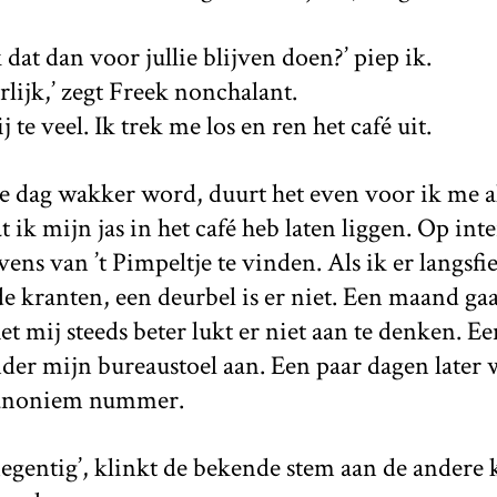
dat dan voor jullie blijven doen?’ piep ik.
rlijk,’ zegt Freek nonchalant.
te veel. Ik trek me los en ren het café uit.
e dag wakker word, duurt het even voor ik me al
ik mijn jas in het café heb laten liggen. Op inte
ens van ’t Pimpeltje te vinden. Als ik er langsfi
e kranten, een deurbel is er niet. Een maand ga
et mij steeds beter lukt er niet aan te denken. E
der mijn bureaustoel aan. Een paar dagen later 
 anoniem nummer.
entig’, klinkt de bekende stem aan de andere k