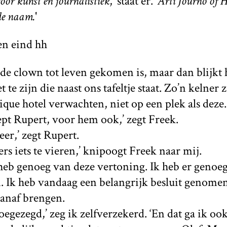
or kunst en journalistiek
,' staat er. ‘
Arti Journo of 
de naam.
'
de clown tot leven gekomen is, maar dan blijkt 
t te zijn die naast ons tafeltje staat. Zo’n kelner 
que hotel verwachten, niet op een plek als deze.
pt Rupert, voor hem ook,’ zegt Freek.
er,’ zegt Rupert.
 iets te vieren,’ knipoogt Freek naar mij.
 heb genoeg van deze vertoning. Ik heb er genoe
. Ik heb vandaag een belangrijk besluit genomen 
anaf brengen.
oegezegd,’ zeg ik zelfverzekerd. ‘En dat ga ik oo