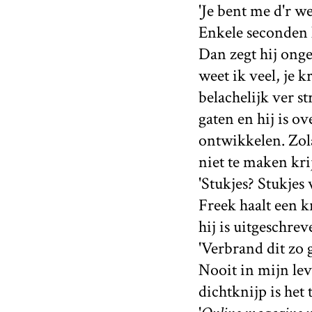
'Je bent me d'r wel
Enkele seconden l
Dan zegt hij onge
weet ik veel, je k
belachelijk ver s
gaten en hij is ov
ontwikkelen. Zola
niet te maken krij
'Stukjes? Stukjes
Freek haalt een kr
hij is uitgeschrev
'Verbrand dit zo g
Nooit in mijn lev
dichtknijp is het 