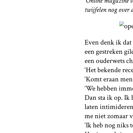
'
Online magazine vo
twijfelen nog over 
Even denk ik dat 
een gestreken gile
een ouderwets chi
‘Het bekende rece
‘Komt eraan mene
‘We hebben immers
Dan sta ik op. Ik
laten intimideren
me niet zomaar v
‘Ik heb nog niks t