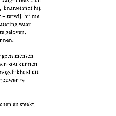
' knarsetandt hij.
r – terwijl hij me
tatering waar
te geloven.
ennen.
er geen mensen
emen zou kunnen
 mogelijkheid uit
rtrouwen te
achen en steekt