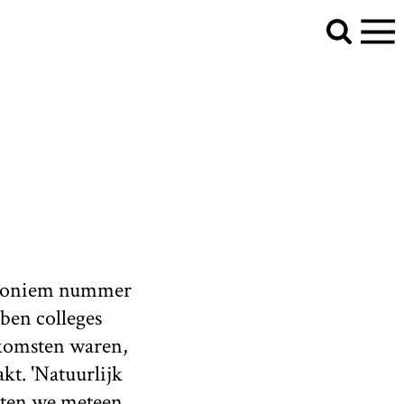
 anoniem nummer
ben colleges
enkomsten waren,
t. 'Natuurlijk
 laten we meteen