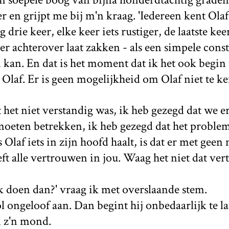
 en grijpt me bij m'n kraag. 'Iedereen kent Olaf,
g drie keer, elke keer iets rustiger, de laatste kee
eer achterover laat zakken - als een simpele cons
an. En dat is het moment dat ik het ook begin 
 Olaf. Er is geen mogelijkheid om Olaf niet te k
t het niet verstandig was, ik heb gezegd dat we 
 moeten betrekken, ik heb gezegd dat het probl
Olaf iets in zijn hoofd haalt, is dat er met geen
eeft alle vertrouwen in jou. Waag het niet dat ve
k doen dan?' vraag ik met overslaande stem.
l ongeloof aan. Dan begint hij onbedaarlijk te l
n z'n mond.