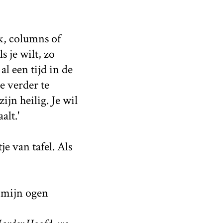
jk, columns of
s je wilt, zo
l een tijd in de
e verder te
jn heilig. Je wil
alt.'
je van tafel. Als
k mijn ogen