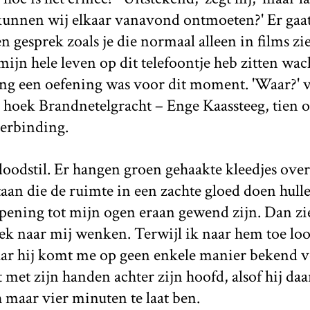
kunnen wij elkaar vanavond ontmoeten?' Er gaat 
n gesprek zoals je die normaal alleen in films zi
mijn hele leven op dit telefoontje heb zitten wach
ng een oefening was voor dit moment. 'Waar?' vr
, hoek Brandnetelgracht – Enge Kaassteeg, tien ov
verbinding.
 doodstil. Er hangen groen gehaakte kleedjes over
aan die de ruimte in een zachte gloed doen hul
opening tot mijn ogen eraan gewend zijn. Dan zi
oek naar mij wenken. Terwijl ik naar hem toe lo
ar hij komt me op geen enkele manier bekend vo
met zijn handen achter zijn hoofd, alsof hij daar
h maar vier minuten te laat ben.