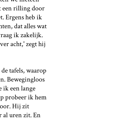
een rilling door
et. Ergens heb ik
ten, dat alles wat
aag ik zakelijk.
er acht,' zegt hij
 de tafels, waarop
len. Bewegingloos
e ik een lange
op probeer ik hem
or. Hij zit
 al uren zit. En