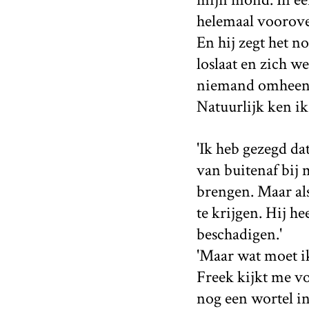
helemaal voorover
En hij zegt het no
loslaat en zich w
niemand omheen k
Natuurlijk ken ik
'Ik heb gezegd da
van buitenaf bij
brengen. Maar als 
te krijgen. Hij h
beschadigen.'
'Maar wat moet i
Freek kijkt me vo
nog een wortel i