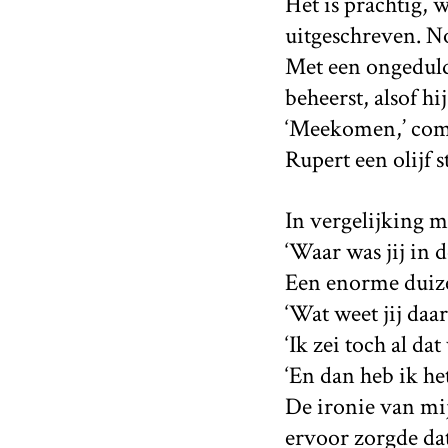
Het is prachtig, 
uitgeschreven. No
Met een ongeduldi
beheerst, alsof hi
‘Meekomen,’ comm
Rupert een olijf st
In vergelijking me
‘Waar was jij in 
Een enorme duize
‘Wat weet jij daa
‘Ik zei toch al da
‘En dan heb ik he
De ironie van mij
ervoor zorgde dat