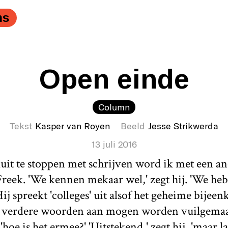
ns
Open einde
Column
Tekst
Kasper van Royen
Beeld
Jesse Strikwerda
13 juli 2016
sluit te stoppen met schrijven word ik met een
reek. 'We kennen mekaar wel,' zegt hij. 'We heb
ij spreekt 'colleges' uit alsof het geheime bije
 verdere woorden aan mogen worden vuilgemaak
k, 'hoe is het ermee?' 'Uitstekend,' zegt hij, 'maar