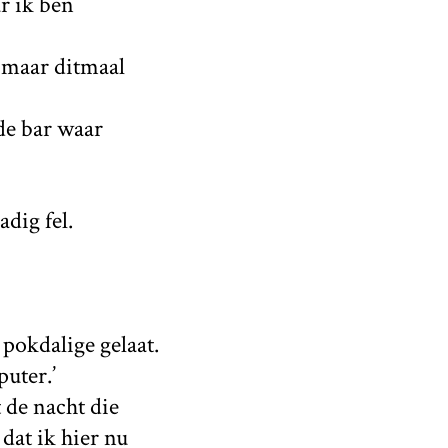
r ik ben
, maar ditmaal
de bar waar
adig fel.
n pokdalige gelaat.
uter.’
 de nacht die
dat ik hier nu