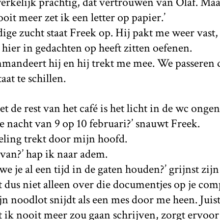
werkelijk prachtig, dat vertrouwen van Olaf. Maa
oit meer zet ik een letter op papier.’
ge zucht staat Freek op. Hij pakt me weer vast
j hier in gedachten op heeft zitten oefenen.
andeert hij en hij trekt me mee. We passeren 
aat te schillen.
t de rest van het café is het licht in de wc ongen
de nacht van 9 op 10 februari?’ snauwt Freek.
ling trekt door mijn hoofd.
rvan?’ hap ik naar adem.
t we je al een tijd in de gaten houden?’ grijnst zij
t dus niet alleen over die documentjes op je comp
n noodlot snijdt als een mes door me heen. Juist
 ik nooit meer zou gaan schrijven, zorgt ervoor 