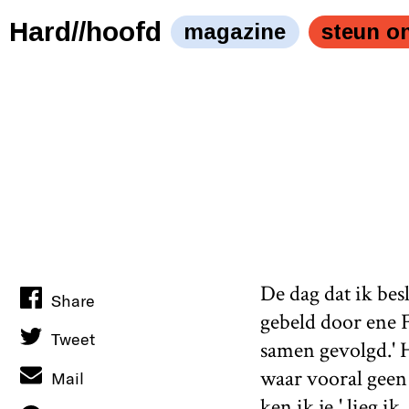
Hard//hoofd
magazine
steun o
De dag dat ik be
Share
gebeld door ene F
Tweet
samen gevolgd.' H
waar vooral geen
Mail
ken ik je,' lieg i