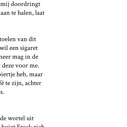
t mij doordringt
an te halen, laat
toelen van dit
wil een sigaret
meer mag in de
t deze voor me.
biertje heb, maar
é te zijn, achter
s.
de wortel uit
 buigt Freek zich