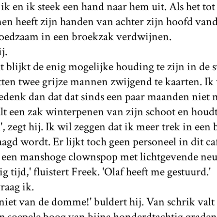
 ik en ik steek een hand naar hem uit. Als het to
nen heeft zijn handen van achter zijn hoofd vanda
oedzaam in een broekzak verdwijnen.
j.
 blijkt de enig mogelijke houding te zijn in de s
itten twee grijze mannen zwijgend te kaarten. Ik 
edenk dan dat dat sinds een paar maanden niet 
lt een zak winterpenen van zijn schoot en houd
 zegt hij. Ik wil zeggen dat ik meer trek in een 
gd wordt. Er lijkt toch geen personeel in dit caf
el een manshoge clownspop met lichtgevende neu
tijd,' fluistert Freek. 'Olaf heeft me gestuurd.'
vraag ik.
 niet van de domme!' buldert hij. Van schrik valt 
n soepele boog van bijna honderdtachtig graden