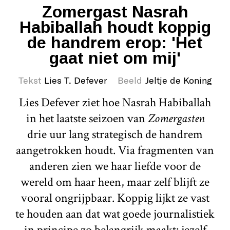
Zomergast Nasrah
Habiballah houdt koppig
de handrem erop: 'Het
gaat niet om mij'
Tekst
Lies T. Defever
Beeld
Jeltje de Koning
Lies Defever ziet hoe Nasrah Habiballah
in het laatste seizoen van
Zomergasten
drie uur lang strategisch de handrem
aangetrokken houdt. Via fragmenten van
anderen zien we haar liefde voor de
wereld om haar heen, maar zelf blijft ze
vooral ongrijpbaar. Koppig lijkt ze vast
te houden aan dat wat goede journalistiek
in principe zo belangrijk maakt: jezelf