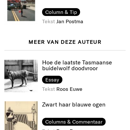
Column & Tip
Tekst
Jan Postma
MEER VAN DEZE AUTEUR
Hoe de laatste Tasmaanse
buidelwolf doodvroor
Essay
Tekst
Roos Euwe
Zwart haar blauwe ogen
Columns & Commentaar