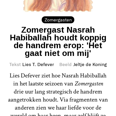
Zomergasten
Zomergast Nasrah
Habiballah houdt koppig
de handrem erop: 'Het
gaat niet om mij'
Tekst
Lies T. Defever
Beeld
Jeltje de Koning
Lies Defever ziet hoe Nasrah Habiballah
in het laatste seizoen van
Zomergasten
drie uur lang strategisch de handrem
aangetrokken houdt. Via fragmenten van
anderen zien we haar liefde voor de
wereld om haar heen, maar zelf blijft ze