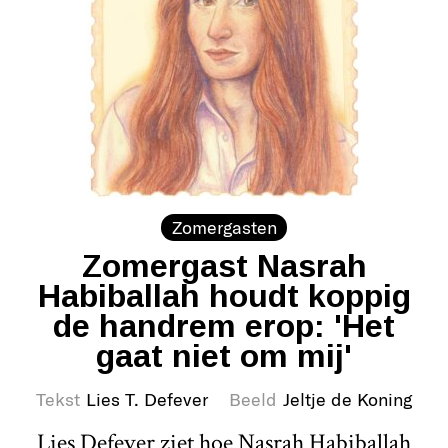
Zomergasten
Zomergast Nasrah
Habiballah houdt koppig
de handrem erop: 'Het
gaat niet om mij'
Tekst
Lies T. Defever
Beeld
Jeltje de Koning
Lies Defever ziet hoe Nasrah Habiballah