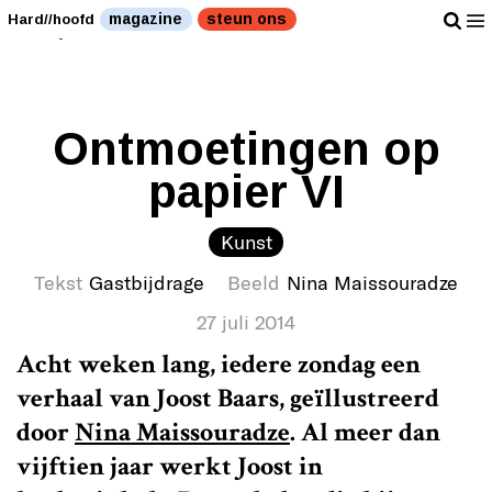
lingua franca van deze tijd is."" />
lingua franca van
magazine
steun ons
Hard//hoofd
deze tijd is."" />
Ontmoetingen op
papier VI
Kunst
Tekst
Gastbijdrage
Beeld
Nina Maissouradze
27 juli 2014
Acht weken lang, iedere zondag een
verhaal van Joost Baars, geïllustreerd
door
Nina Maissouradze
. Al meer dan
vijftien jaar werkt Joost in