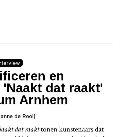
nterview
ficeren en
'Naakt dat raakt'
eum Arnhem
anne de Rooij
aakt dat raakt
tonen kunstenaars dat