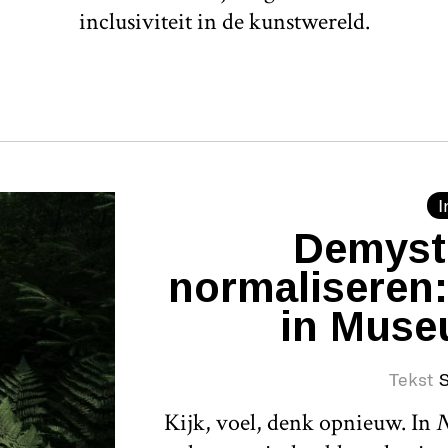
inclusiviteit in de kunstwereld.
I
Demysti
normaliseren: 
in Mus
Tekst
S
Kijk, voel, denk opnieuw. In
N