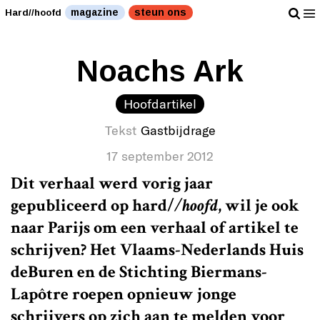
magazine
steun ons
Hard//hoofd
Noachs Ark
Hoofdartikel
Tekst
Gastbijdrage
17 september 2012
Dit verhaal werd vorig jaar
gepubliceerd op
hard/
/hoofd
, wil je ook
naar Parijs om een verhaal of artikel te
schrijven? Het Vlaams-Nederlands Huis
deBuren en de Stichting Biermans-
Lapôtre roepen opnieuw jonge
schrijvers op zich aan te melden voor