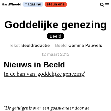
magazine
steun ons
Hard//hoofd
Goddelijke genezing
Beeld
Tekst
Beeldredactie
Beeld
Gemma Pauwels
12 maart 2013
Nieuws in Beeld
In de ban van 'goddelijke genezing'
"De getuigenis over een godswonder door de