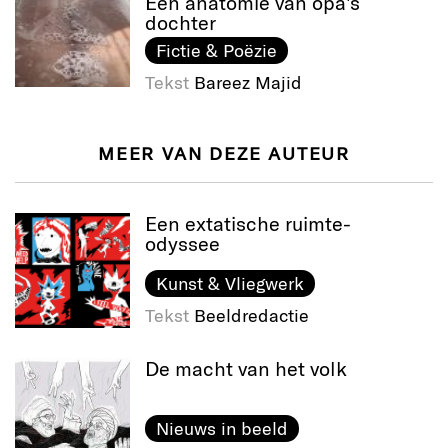
Een anatomie van opa's
dochter
Fictie & Poëzie
Tekst
Bareez Majid
MEER VAN DEZE AUTEUR
Een extatische ruimte-
odyssee
Kunst & Vliegwerk
Tekst
Beeldredactie
De macht van het volk
Nieuws in beeld