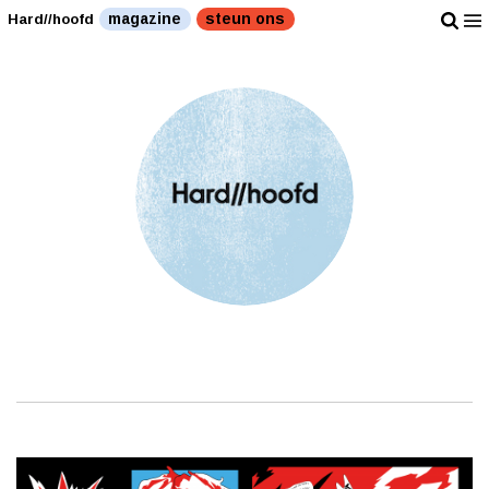
magazine
steun ons
Hard//hoofd