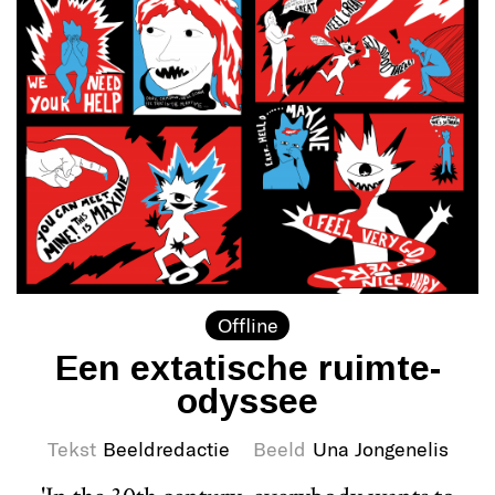
Offline
Een extatische ruimte-
odyssee
Tekst
Beeldredactie
Beeld
Una Jongenelis