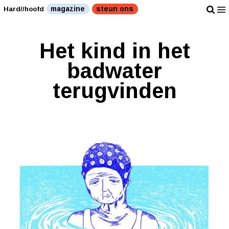
magazine
steun ons
Hard//hoofd
Het kind in het
badwater
terugvinden