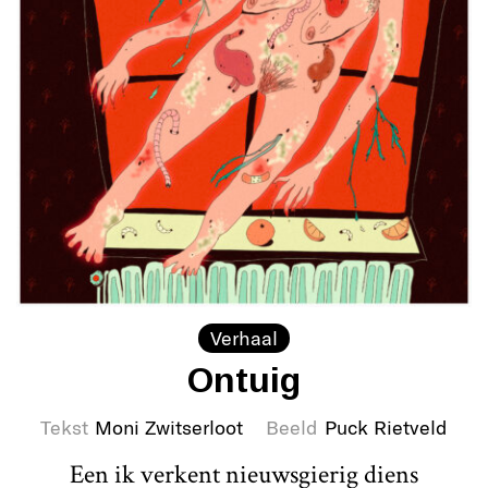
Verhaal
Ontuig
Tekst
Moni Zwitserloot
Beeld
Puck Rietveld
Een ik verkent nieuwsgierig diens