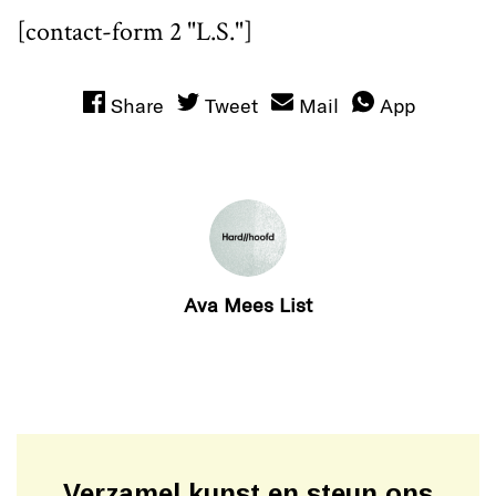
[contact-form 2 "L.S."]
Share
Tweet
Mail
App
Ava Mees List
Verzamel kunst en steun ons