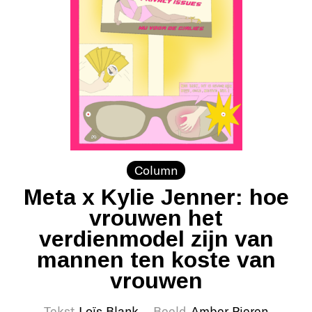
Column
Meta x Kylie Jenner: hoe
vrouwen het
verdienmodel zijn van
mannen ten koste van
vrouwen
Tekst
Loïs Blank
Beeld
Amber Pieren