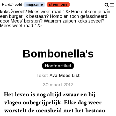
Hoe ontkom je aan een burgerlijk bestaan? Homo en
magazine
steun ons
Hard//hoofd
toch gefascineerd door Mees' borsten? Waarom zuipen
koks zoveel? Mees weet raad." />
Hoe ontkom je aan
een burgerlijk bestaan? Homo en toch gefascineerd
door Mees' borsten? Waarom zuipen koks zoveel?
Mees weet raad." />
Bombonella's
Hoofdartikel
Tekst
Ava Mees List
30 maart 2012
Het leven is nog altijd zwaar en bij
vlagen onbegrijpelijk. Elke dag weer
worstelt de mensheid met het bestaan