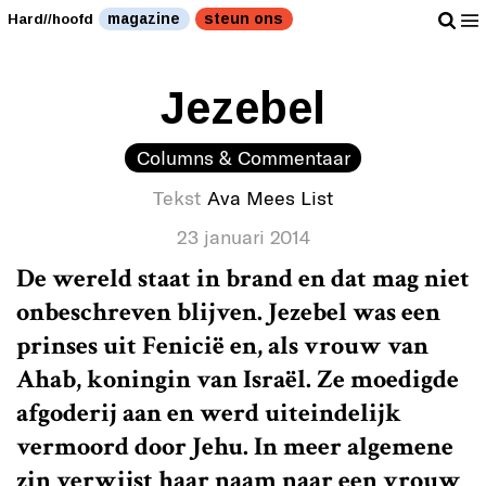
magazine
steun ons
Hard//hoofd
Jezebel
Columns & Commentaar
Tekst
Ava Mees List
23 januari 2014
De wereld staat in brand en dat mag niet
onbeschreven blijven. Jezebel was een
prinses uit Fenicië en, als vrouw van
Ahab, koningin van Israël. Ze moedigde
afgoderij aan en werd uiteindelijk
vermoord door Jehu. In meer algemene
zin verwijst haar naam naar een vrouw